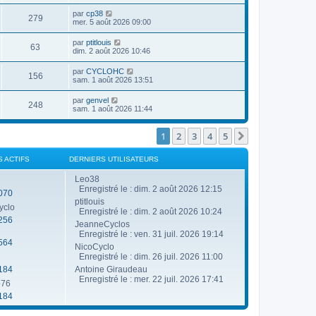
g
e
u
n
a
e
r
D
par
cp38
e
i
g
V
279
m
e
e
mer. 5 août 2026 09:00
e
e
e
r
r
s
s
u
n
s
m
D
par
ptitlouis
s
V
63
i
e
e
dim. 2 août 2026 10:46
a
e
e
s
r
g
r
u
s
n
e
D
par
CYCLOHC
s
m
a
V
156
i
e
sam. 1 août 2026 13:51
e
g
e
e
r
s
e
r
u
n
s
D
par
genvel
s
m
V
248
i
a
e
sam. 1 août 2026 11:44
e
e
e
g
r
s
r
u
e
n
s
s
m
i
1
2
3
4
5
Suivante
a
e
e
e
g
s
r
e
s
s
m
S ACTIFS
DERNIERS UTILISATEURS
a
e
g
s
Leo38
e
s
Enregistré le : dim. 2 août 2026 12:15
070
a
ptitlouis
g
yclo
e
Enregistré le : dim. 2 août 2026 10:24
256
JeanneCyclos
Enregistré le : ven. 31 juil. 2026 19:14
564
NicoCyclo
Enregistré le : dim. 26 juil. 2026 11:00
184
Antoine Giraudeau
Enregistré le : mer. 22 juil. 2026 17:41
o76
184