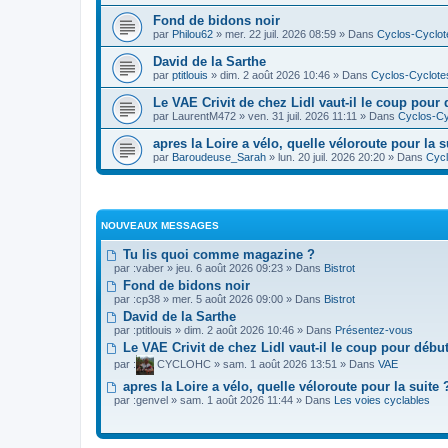
Fond de bidons noir
par
Philou62
» mer. 22 juil. 2026 08:59 » Dans
Cyclos-Cyclot
David de la Sarthe
par
ptitlouis
» dim. 2 août 2026 10:46 » Dans
Cyclos-Cyclote
Le VAE Crivit de chez Lidl vaut-il le coup pour 
par
LaurentM472
» ven. 31 juil. 2026 11:11 » Dans
Cyclos-Cy
apres la Loire a vélo, quelle véloroute pour la s
par
Baroudeuse_Sarah
» lun. 20 juil. 2026 20:20 » Dans
Cycl
NOUVEAUX MESSAGES
Tu lis quoi comme magazine ?
par :
vaber
» jeu. 6 août 2026 09:23 » Dans
Bistrot
Fond de bidons noir
par :
cp38
» mer. 5 août 2026 09:00 » Dans
Bistrot
David de la Sarthe
par :
ptitlouis
» dim. 2 août 2026 10:46 » Dans
Présentez-vous
Le VAE Crivit de chez Lidl vaut-il le coup pour débu
par :
CYCLOHC
» sam. 1 août 2026 13:51 » Dans
VAE
apres la Loire a vélo, quelle véloroute pour la suite 
par :
genvel
» sam. 1 août 2026 11:44 » Dans
Les voies cyclables