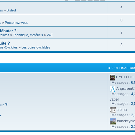
é
R
6
p
es
»
Bistrot
é
o
R
0
s
»
Présentez-vous
p
n
é
débuter ?
o
R
3
s
clotes
»
Technique, matériels
»
VAE
p
n
é
e
uite ?
o
R
3
s
os-Cyclotes
»
Les voies cyclables
p
s
n
é
e
o
s
p
s
n
e
o
TOP UTILISATEUR
s
s
n
CYCLOHC
e
Messages :
6,
s
s
AngstromC
e
Messages :
4,
vaber
s
Messages :
3,
ter ?
albina
Messages :
2,
?
franckcycl
Messages :
2,