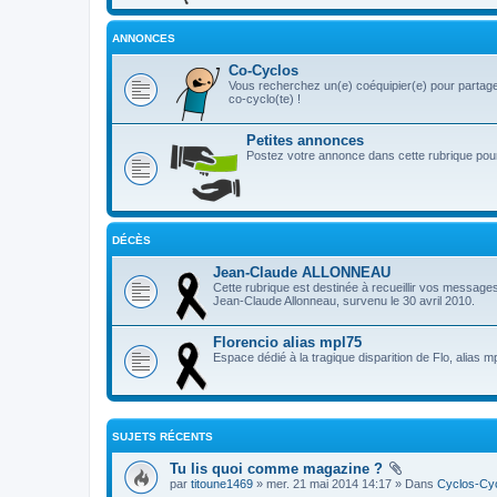
ANNONCES
Co-Cyclos
Vous recherchez un(e) coéquipier(e) pour partage
co-cyclo(te) !
Petites annonces
Postez votre annonce dans cette rubrique pour 
DÉCÈS
Jean-Claude ALLONNEAU
Cette rubrique est destinée à recueillir vos message
Jean-Claude Allonneau, survenu le 30 avril 2010.
Florencio alias mpl75
Espace dédié à la tragique disparition de Flo, alias m
SUJETS RÉCENTS
Tu lis quoi comme magazine ?
par
titoune1469
» mer. 21 mai 2014 14:17 » Dans
Cyclos-Cyc