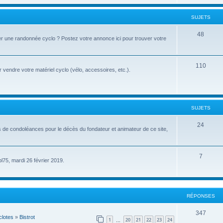
u
t
j
SUJETS
s
e
S
48
r une randonnée cyclo ? Postez votre annonce ici pour trouver votre
t
u
s
j
S
110
vendre votre matériel cyclo (vélo, accessoires, etc.).
e
u
t
j
s
e
SUJETS
t
S
24
s de condoléances pour le décès du fondateur et animateur de ce site,
s
u
j
S
7
pl75, mardi 26 février 2019.
e
u
t
j
s
e
RÉPONSES
t
R
347
lotes
»
Bistrot
1
20
21
22
23
24
s
…