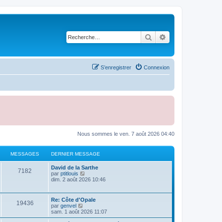
Rechercher
Recherche avancé
S’enregistrer
Connexion
Nous sommes le ven. 7 août 2026 04:40
MESSAGES
DERNIER MESSAGE
D
David de la Sarthe
M
7182
e
V
par
ptitlouis
r
o
dim. 2 août 2026 10:46
e
n
i
i
r
s
e
l
D
Re: Côte d'Opale
M
19436
r
e
e
V
par
genvel
s
m
d
r
o
sam. 1 août 2026 11:07
e
e
e
n
i
s
r
a