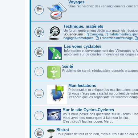
Voyages
Vous recherchez des renseignements concerna
Technique, matériels
Un forum entièrement dédié aux matériels, équipe
Sous-forums :
Camping
,
Habillement/équipe
bagages/remorques
,
Transmission/freinage
,
Les voies cyclables
Information et développement des Véloroutes et V
motorisés sur de courtes, moyennes ou longues 
Santé
Problème de santé, rééducation, conseils pratiques,
Manifestations
Présentation et critique des manifestations pou
Si vous n'êtes pas satisfait ou content de votre
J'espère que les organisateurs tiendront com
Sur le site Cyclos-Cyclotes
Vous vous posez des questions sur le Forum. Lis
Vous avez des remarques à faire sur le site.
C'est ici qu'il faut les poser. Merci.
Bistrot
Pour parler de tout et de rien, mais surtout de ce qui n