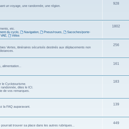
S
928
j
nt un voyage, une randonnée, une région.
s
u
e
j
t
e
S
1802
s
ments, etc.
ment du cyclo
,
Navigation
,
Pneus/roues
,
Sacoches/porte-
t
u
VAE
,
Vélos
s
j
S
256
oies Vertes, itinéraires sécurisés destinés aux déplacements non
e
distances.
u
t
j
S
s
161
 alimentation...
e
u
t
j
S
183
s
r le Cyclotourisme.
e
 randonnée, dites le ICI.
u
pte de vos remarques.
t
j
s
e
S
139
ez la FAQ auparavant.
t
u
s
j
S
449
e pourrait trouver sa place dans les autres rubriques...
e