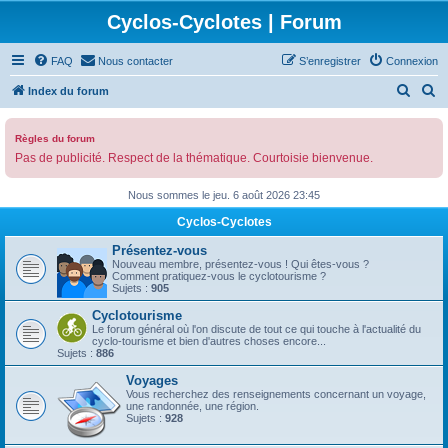
Cyclos-Cyclotes | Forum
FAQ
Nous contacter
S’enregistrer
Connexion
R
R
Index du forum
e
e
c
c
Règles du forum
Pas de publicité. Respect de la thématique. Courtoisie bienvenue.
h
h
e
e
Nous sommes le jeu. 6 août 2026 23:45
r
r
Cyclos-Cyclotes
c
c
Présentez-vous
h
h
Nouveau membre, présentez-vous ! Qui êtes-vous ?
Comment pratiquez-vous le cyclotourisme ?
e
e
Sujets :
905
r
r
Cyclotourisme
Le forum général où l'on discute de tout ce qui touche à l'actualité du
cyclo-tourisme et bien d'autres choses encore...
Sujets :
886
Voyages
Vous recherchez des renseignements concernant un voyage,
une randonnée, une région.
Sujets :
928