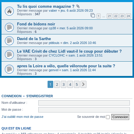
Tu lis quoi comme magazine ?
Dernier message par
vaber
«
jeu. 6 août 2026 09:23
Réponses :
347
1
21
22
23
24
…
Fond de bidons noir
Dernier message par
cp38
«
mer. 5 août 2026 09:00
Réponses :
6
David de la Sarthe
Dernier message par
ptitlouis
«
dim. 2 août 2026 10:46
Le VAE Crivit de chez Lidl vaut-il le coup pour débuter ?
Dernier message par
CYCLOHC
«
sam. 1 août 2026 13:51
Réponses :
3
apres la Loire a vélo, quelle véloroute pour la suite ?
Dernier message par
genvel
«
sam. 1 août 2026 11:44
Réponses :
3
1
2
3
4
5
Suivante
CONNEXION
•
S’ENREGISTRER
Nom d’utilisateur :
Mot de passe :
J’ai oublié mon mot de passe
Se souvenir de moi
QUI EST EN LIGNE
Au total il y a
102
utilisateurs en ligne : 4 enregistrés, 0 invisible et 98 invités (d’après le