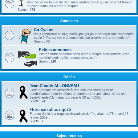
Pour parler de tout et de rien, mais surtout de ce qui ne pourrait trouver
sa place dans les autres rubriques...
Sujets :
449
Annonces
Co-Cyclos
Vous recherchez un(e) coéquipier(e) pour partager une randonnée
cyclo ? Postez votre annonce ici pour trouver votre co-cyclo(te) !
Sujets :
48
Petites annonces
Postez votre annonce dans cette rubrique pour vendre votre
matériel cyclo (vélo, accessoires, etc.).
Sujets :
110
Décès
Jean-Claude ALLONNEAU
Cette rubrique est destinée à recueillir vos messages de
condoléances pour le décès du fondateur et animateur de ce site,
Jean-Claude Allonneau, survenu le 30 avril 2010.
Sujets :
24
Florencio alias mpl75
Espace dédié à la tragique disparition de Flo, alias mpl75, mardi 26
février 2019.
Sujets :
7
Sujets récents