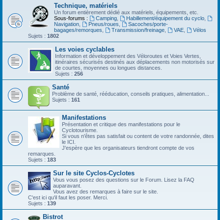
Technique, matériels
Un forum entièrement dédié aux matériels, équipements, etc.
Sous-forums :
Camping
,
Habillement/équipement du cyclo
,
Navigation
,
Pneus/roues
,
Sacoches/porte-
bagages/remorques
,
Transmission/freinage
,
VAE
,
Vélos
Sujets :
1802
Les voies cyclables
Information et développement des Véloroutes et Voies Vertes,
itinéraires sécurisés destinés aux déplacements non motorisés sur
de courtes, moyennes ou longues distances.
Sujets :
256
Santé
Problème de santé, rééducation, conseils pratiques, alimentation...
Sujets :
161
Manifestations
Présentation et critique des manifestations pour le
Cyclotourisme.
Si vous n'êtes pas satisfait ou content de votre randonnée, dites
le ICI.
J'espère que les organisateurs tiendront compte de vos
remarques.
Sujets :
183
Sur le site Cyclos-Cyclotes
Vous vous posez des questions sur le Forum. Lisez la FAQ
auparavant.
Vous avez des remarques à faire sur le site.
C'est ici qu'il faut les poser. Merci.
Sujets :
139
Bistrot