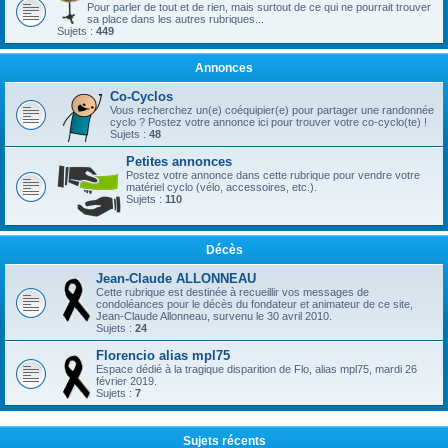
Pour parler de tout et de rien, mais surtout de ce qui ne pourrait trouver
sa place dans les autres rubriques...
Sujets :
449
Annonces
Co-Cyclos
Vous recherchez un(e) coéquipier(e) pour partager une randonnée
cyclo ? Postez votre annonce ici pour trouver votre co-cyclo(te) !
Sujets :
48
Petites annonces
Postez votre annonce dans cette rubrique pour vendre votre
matériel cyclo (vélo, accessoires, etc.).
Sujets :
110
Décès
Jean-Claude ALLONNEAU
Cette rubrique est destinée à recueillir vos messages de
condoléances pour le décès du fondateur et animateur de ce site,
Jean-Claude Allonneau, survenu le 30 avril 2010.
Sujets :
24
Florencio alias mpl75
Espace dédié à la tragique disparition de Flo, alias mpl75, mardi 26
février 2019.
Sujets :
7
Sujets récents