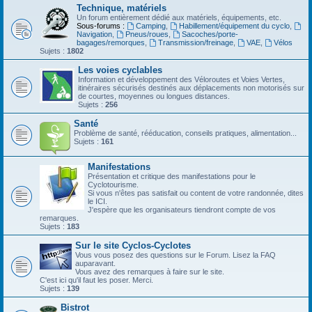
Technique, matériels
Un forum entièrement dédié aux matériels, équipements, etc.
Sous-forums :
Camping
,
Habillement/équipement du cyclo
,
Navigation
,
Pneus/roues
,
Sacoches/porte-
bagages/remorques
,
Transmission/freinage
,
VAE
,
Vélos
Sujets :
1802
Les voies cyclables
Information et développement des Véloroutes et Voies Vertes,
itinéraires sécurisés destinés aux déplacements non motorisés sur
de courtes, moyennes ou longues distances.
Sujets :
256
Santé
Problème de santé, rééducation, conseils pratiques, alimentation...
Sujets :
161
Manifestations
Présentation et critique des manifestations pour le
Cyclotourisme.
Si vous n'êtes pas satisfait ou content de votre randonnée, dites
le ICI.
J'espère que les organisateurs tiendront compte de vos
remarques.
Sujets :
183
Sur le site Cyclos-Cyclotes
Vous vous posez des questions sur le Forum. Lisez la FAQ
auparavant.
Vous avez des remarques à faire sur le site.
C'est ici qu'il faut les poser. Merci.
Sujets :
139
Bistrot