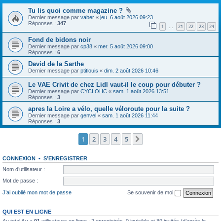
Tu lis quoi comme magazine ?
Dernier message par
vaber
«
jeu. 6 août 2026 09:23
Réponses :
347
1
21
22
23
24
…
Fond de bidons noir
Dernier message par
cp38
«
mer. 5 août 2026 09:00
Réponses :
6
David de la Sarthe
Dernier message par
ptitlouis
«
dim. 2 août 2026 10:46
Le VAE Crivit de chez Lidl vaut-il le coup pour débuter ?
Dernier message par
CYCLOHC
«
sam. 1 août 2026 13:51
Réponses :
3
apres la Loire a vélo, quelle véloroute pour la suite ?
Dernier message par
genvel
«
sam. 1 août 2026 11:44
Réponses :
3
1
2
3
4
5
Suivante
CONNEXION
•
S’ENREGISTRER
Nom d’utilisateur :
Mot de passe :
J’ai oublié mon mot de passe
Se souvenir de moi
QUI EST EN LIGNE
Au total il y a
91
utilisateurs en ligne : 2 enregistrés, 0 invisible et 89 invités (d’après le