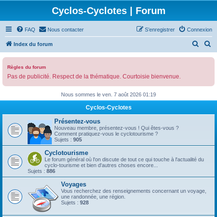
Cyclos-Cyclotes | Forum
FAQ
Nous contacter
S’enregistrer
Connexion
R
R
Index du forum
e
e
c
c
Règles du forum
Pas de publicité. Respect de la thématique. Courtoisie bienvenue.
h
h
e
e
Nous sommes le ven. 7 août 2026 01:19
r
r
Cyclos-Cyclotes
c
c
Présentez-vous
h
h
Nouveau membre, présentez-vous ! Qui êtes-vous ?
Comment pratiquez-vous le cyclotourisme ?
e
e
Sujets :
905
r
r
Cyclotourisme
Le forum général où l'on discute de tout ce qui touche à l'actualité du
cyclo-tourisme et bien d'autres choses encore...
Sujets :
886
Voyages
Vous recherchez des renseignements concernant un voyage,
une randonnée, une région.
Sujets :
928