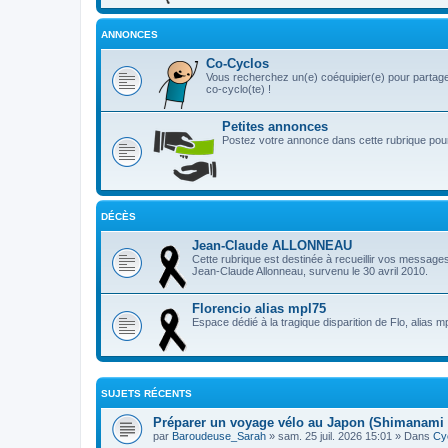
ANNONCES
Co-Cyclos
Vous recherchez un(e) coéquipier(e) pour partage
co-cyclo(te) !
Petites annonces
Postez votre annonce dans cette rubrique pour 
DÉCÈS
Jean-Claude ALLONNEAU
Cette rubrique est destinée à recueillir vos message
Jean-Claude Allonneau, survenu le 30 avril 2010.
Florencio alias mpl75
Espace dédié à la tragique disparition de Flo, alias m
SUJETS RÉCENTS
Préparer un voyage vélo au Japon (Shimanami 
par
Baroudeuse_Sarah
» sam. 25 juil. 2026 15:01 » Dans
Cy