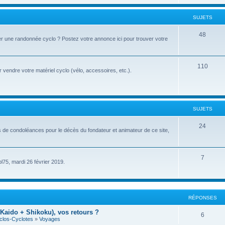
u
t
j
SUJETS
s
e
S
48
r une randonnée cyclo ? Postez votre annonce ici pour trouver votre
t
u
s
j
S
110
vendre votre matériel cyclo (vélo, accessoires, etc.).
e
u
t
j
s
e
SUJETS
t
S
24
s de condoléances pour le décès du fondateur et animateur de ce site,
s
u
j
S
7
pl75, mardi 26 février 2019.
e
u
t
j
s
e
RÉPONSES
t
Kaido + Shikoku), vos retours ?
R
6
clos-Cyclotes
»
Voyages
s