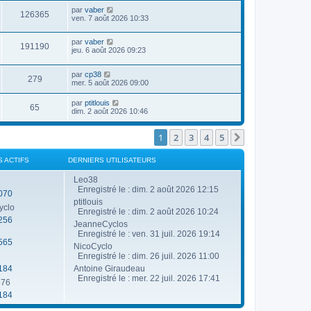
g
e
u
n
a
D
e
par
vaber
r
V
126365
e
i
g
e
ven. 7 août 2026 10:33
m
e
e
e
r
e
r
u
s
n
s
s
m
D
par
vaber
i
s
V
191190
e
e
e
jeu. 6 août 2026 09:23
e
a
s
r
r
g
u
s
n
s
m
e
a
D
par
cp38
i
e
V
279
g
e
e
mer. 5 août 2026 09:00
e
s
e
r
r
s
u
n
s
m
a
D
par
ptitlouis
V
65
i
e
g
e
dim. 2 août 2026 10:46
e
e
s
e
r
r
u
s
n
s
m
a
i
1
2
3
4
5
Suivante
e
g
e
e
s
e
r
s
s
m
S ACTIFS
DERNIERS UTILISATEURS
a
e
g
s
Leo38
e
s
Enregistré le : dim. 2 août 2026 12:15
070
a
ptitlouis
g
yclo
e
Enregistré le : dim. 2 août 2026 10:24
256
JeanneCyclos
Enregistré le : ven. 31 juil. 2026 19:14
565
NicoCyclo
Enregistré le : dim. 26 juil. 2026 11:00
184
Antoine Giraudeau
Enregistré le : mer. 22 juil. 2026 17:41
o76
184