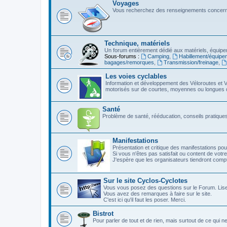
Voyages
Vous recherchez des renseignements concerna
Technique, matériels
Un forum entièrement dédié aux matériels, équipe
Sous-forums :
Camping
,
Habillement/équipe
bagages/remorques
,
Transmission/freinage
,
Les voies cyclables
Information et développement des Véloroutes et V
motorisés sur de courtes, moyennes ou longues 
Santé
Problème de santé, rééducation, conseils pratiques,
Manifestations
Présentation et critique des manifestations pou
Si vous n'êtes pas satisfait ou content de votre
J'espère que les organisateurs tiendront com
Sur le site Cyclos-Cyclotes
Vous vous posez des questions sur le Forum. Lis
Vous avez des remarques à faire sur le site.
C'est ici qu'il faut les poser. Merci.
Bistrot
Pour parler de tout et de rien, mais surtout de ce qui n