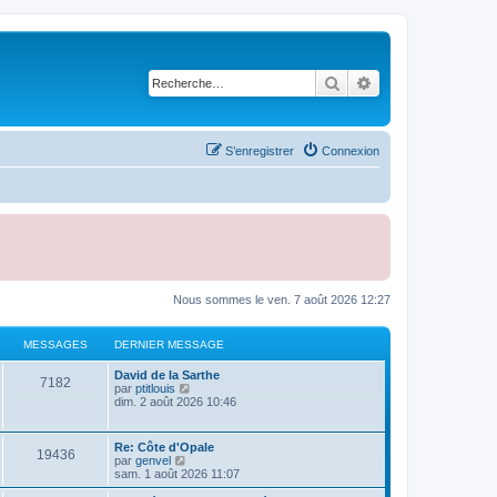
Rechercher
Recherche avancé
S’enregistrer
Connexion
Nous sommes le ven. 7 août 2026 12:27
MESSAGES
DERNIER MESSAGE
D
David de la Sarthe
M
7182
e
V
par
ptitlouis
r
o
dim. 2 août 2026 10:46
e
n
i
i
r
s
e
l
D
Re: Côte d'Opale
M
19436
r
e
e
V
par
genvel
s
m
d
r
o
sam. 1 août 2026 11:07
e
e
e
n
i
s
r
a