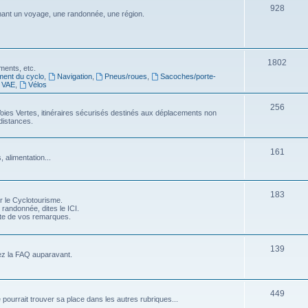
S
928
j
nt un voyage, une randonnée, une région.
s
u
e
j
t
e
S
1802
s
ments, etc.
ment du cyclo
,
Navigation
,
Pneus/roues
,
Sacoches/porte-
t
u
VAE
,
Vélos
s
j
S
256
oies Vertes, itinéraires sécurisés destinés aux déplacements non
e
distances.
u
t
j
S
s
161
 alimentation...
e
u
t
j
S
183
s
r le Cyclotourisme.
e
 randonnée, dites le ICI.
u
pte de vos remarques.
t
j
s
e
S
139
ez la FAQ auparavant.
t
u
s
j
S
449
e pourrait trouver sa place dans les autres rubriques...
e