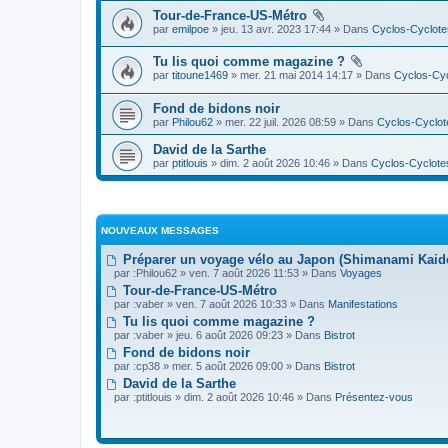
Tour-de-France-US-Métro
par
emilpoe
» jeu. 13 avr. 2023 17:44 » Dans
Cyclos-Cyclote
Tu lis quoi comme magazine ?
par
titoune1469
» mer. 21 mai 2014 14:17 » Dans
Cyclos-Cyc
Fond de bidons noir
par
Philou62
» mer. 22 juil. 2026 08:59 » Dans
Cyclos-Cyclot
David de la Sarthe
par
ptitlouis
» dim. 2 août 2026 10:46 » Dans
Cyclos-Cyclote
NOUVEAUX MESSAGES
Préparer un voyage vélo au Japon (Shimanami Kai
par :
Philou62
» ven. 7 août 2026 11:53 » Dans
Voyages
Tour-de-France-US-Métro
par :
vaber
» ven. 7 août 2026 10:33 » Dans
Manifestations
Tu lis quoi comme magazine ?
par :
vaber
» jeu. 6 août 2026 09:23 » Dans
Bistrot
Fond de bidons noir
par :
cp38
» mer. 5 août 2026 09:00 » Dans
Bistrot
David de la Sarthe
par :
ptitlouis
» dim. 2 août 2026 10:46 » Dans
Présentez-vous