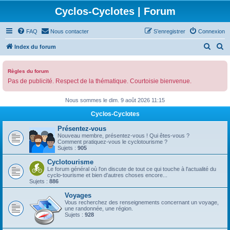
Cyclos-Cyclotes | Forum
FAQ
Nous contacter
S’enregistrer
Connexion
R
R
Index du forum
e
e
c
c
Règles du forum
Pas de publicité. Respect de la thématique. Courtoisie bienvenue.
h
h
e
e
Nous sommes le dim. 9 août 2026 11:15
r
r
Cyclos-Cyclotes
c
c
Présentez-vous
h
h
Nouveau membre, présentez-vous ! Qui êtes-vous ?
Comment pratiquez-vous le cyclotourisme ?
e
e
Sujets :
905
r
r
Cyclotourisme
Le forum général où l'on discute de tout ce qui touche à l'actualité du
cyclo-tourisme et bien d'autres choses encore...
Sujets :
886
Voyages
Vous recherchez des renseignements concernant un voyage,
une randonnée, une région.
Sujets :
928