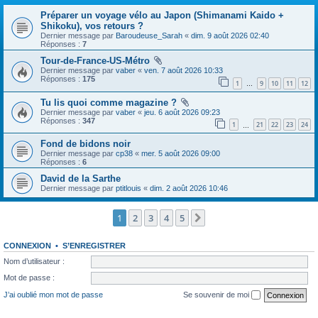
Préparer un voyage vélo au Japon (Shimanami Kaido +
Shikoku), vos retours ?
Dernier message par
Baroudeuse_Sarah
«
dim. 9 août 2026 02:40
Réponses :
7
Tour-de-France-US-Métro
Dernier message par
vaber
«
ven. 7 août 2026 10:33
Réponses :
175
1
9
10
11
12
…
Tu lis quoi comme magazine ?
Dernier message par
vaber
«
jeu. 6 août 2026 09:23
Réponses :
347
1
21
22
23
24
…
Fond de bidons noir
Dernier message par
cp38
«
mer. 5 août 2026 09:00
Réponses :
6
David de la Sarthe
Dernier message par
ptitlouis
«
dim. 2 août 2026 10:46
1
2
3
4
5
Suivante
CONNEXION
•
S’ENREGISTRER
Nom d’utilisateur :
Mot de passe :
J’ai oublié mon mot de passe
Se souvenir de moi