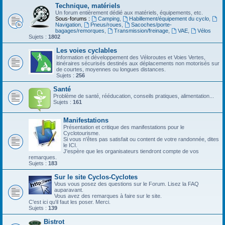
Technique, matériels
Un forum entièrement dédié aux matériels, équipements, etc.
Sous-forums :
Camping
,
Habillement/équipement du cyclo
,
Navigation
,
Pneus/roues
,
Sacoches/porte-
bagages/remorques
,
Transmission/freinage
,
VAE
,
Vélos
Sujets :
1802
Les voies cyclables
Information et développement des Véloroutes et Voies Vertes,
itinéraires sécurisés destinés aux déplacements non motorisés sur
de courtes, moyennes ou longues distances.
Sujets :
256
Santé
Problème de santé, rééducation, conseils pratiques, alimentation...
Sujets :
161
Manifestations
Présentation et critique des manifestations pour le
Cyclotourisme.
Si vous n'êtes pas satisfait ou content de votre randonnée, dites
le ICI.
J'espère que les organisateurs tiendront compte de vos
remarques.
Sujets :
183
Sur le site Cyclos-Cyclotes
Vous vous posez des questions sur le Forum. Lisez la FAQ
auparavant.
Vous avez des remarques à faire sur le site.
C'est ici qu'il faut les poser. Merci.
Sujets :
139
Bistrot