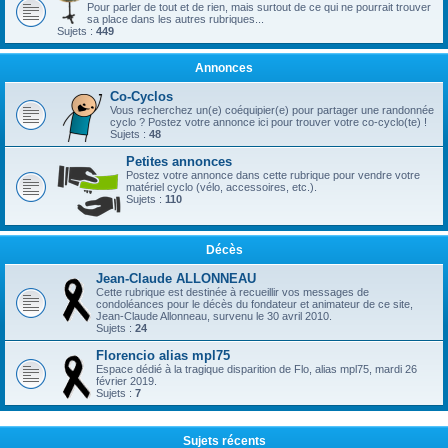
Pour parler de tout et de rien, mais surtout de ce qui ne pourrait trouver
sa place dans les autres rubriques...
Sujets :
449
Annonces
Co-Cyclos
Vous recherchez un(e) coéquipier(e) pour partager une randonnée
cyclo ? Postez votre annonce ici pour trouver votre co-cyclo(te) !
Sujets :
48
Petites annonces
Postez votre annonce dans cette rubrique pour vendre votre
matériel cyclo (vélo, accessoires, etc.).
Sujets :
110
Décès
Jean-Claude ALLONNEAU
Cette rubrique est destinée à recueillir vos messages de
condoléances pour le décès du fondateur et animateur de ce site,
Jean-Claude Allonneau, survenu le 30 avril 2010.
Sujets :
24
Florencio alias mpl75
Espace dédié à la tragique disparition de Flo, alias mpl75, mardi 26
février 2019.
Sujets :
7
Sujets récents