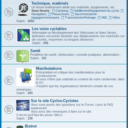
Technique, matériels
Un forum entièrement dédié aux matériels, équipements, etc.
Sous-forums :
Camping
,
Habillement/équipement du cyclo
,
Navigation
,
Pneus/roues
,
Sacoches/porte-
bagages/remorques
,
Transmission/freinage
,
VAE
,
Vélos
Sujets :
1802
Les voies cyclables
Information et développement des Véloroutes et Voies Vertes,
itinéraires sécurisés destinés aux déplacements non motorisés sur
de courtes, moyennes ou longues distances.
Sujets :
256
Santé
Problème de santé, rééducation, conseils pratiques, alimentation...
Sujets :
161
Manifestations
Présentation et critique des manifestations pour le
Cyclotourisme.
Si vous n'êtes pas satisfait ou content de votre randonnée, dites
le ICI.
J'espère que les organisateurs tiendront compte de vos
remarques.
Sujets :
183
Sur le site Cyclos-Cyclotes
Vous vous posez des questions sur le Forum. Lisez la FAQ
auparavant.
Vous avez des remarques à faire sur le site.
C'est ici qu'il faut les poser. Merci.
Sujets :
139
Bistrot