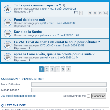
Tu lis quoi comme magazine ?
Dernier message par
vaber
«
jeu. 6 août 2026 09:23
Réponses :
347
1
21
22
23
24
…
Fond de bidons noir
Dernier message par
cp38
«
mer. 5 août 2026 09:00
Réponses :
6
David de la Sarthe
Dernier message par
ptitlouis
«
dim. 2 août 2026 10:46
Le VAE Crivit de chez Lidl vaut-il le coup pour débuter ?
Dernier message par
CYCLOHC
«
sam. 1 août 2026 13:51
Réponses :
3
apres la Loire a vélo, quelle véloroute pour la suite ?
Dernier message par
genvel
«
sam. 1 août 2026 11:44
Réponses :
3
1
2
3
4
5
Suivante
CONNEXION
•
S’ENREGISTRER
Nom d’utilisateur :
Mot de passe :
J’ai oublié mon mot de passe
Se souvenir de moi
QUI EST EN LIGNE
Au total il y a
182
utilisateurs en ligne : 1 enregistré, 0 invisible et 181 invités (d’après le