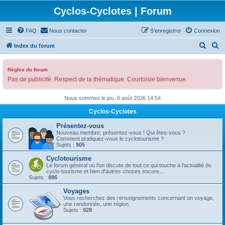
Cyclos-Cyclotes | Forum
FAQ
Nous contacter
S’enregistrer
Connexion
R
R
Index du forum
e
e
c
c
Règles du forum
Pas de publicité. Respect de la thématique. Courtoisie bienvenue.
h
h
e
e
Nous sommes le jeu. 6 août 2026 14:54
r
r
Cyclos-Cyclotes
c
c
Présentez-vous
h
h
Nouveau membre, présentez-vous ! Qui êtes-vous ?
Comment pratiquez-vous le cyclotourisme ?
e
e
Sujets :
905
r
r
Cyclotourisme
Le forum général où l'on discute de tout ce qui touche à l'actualité du
cyclo-tourisme et bien d'autres choses encore...
Sujets :
886
Voyages
Vous recherchez des renseignements concernant un voyage,
une randonnée, une région.
Sujets :
928