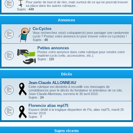
Pour parler de tout et de rien, mais surtout de ce qui ne pourrait trouver
sa place dans les autres rubriques...
Sujets :
449
Annonces
Co-Cyclos
Vous recherchez un(e) coéquipier(e) pour partager une randonnée
cyclo ? Postez votre annonce ici pour trouver votre co-cyclo(te) !
Sujets :
48
Petites annonces
Postez votre annonce dans cette rubrique pour vendre votre
matériel cyclo (vélo, accessoires, etc.).
Sujets :
110
Décès
Jean-Claude ALLONNEAU
Cette rubrique est destinée à recueillir vos messages de
condoléances pour le décès du fondateur et animateur de ce site,
Jean-Claude Allonneau, survenu le 30 avril 2010.
Sujets :
24
Florencio alias mpl75
Espace dédié à la tragique disparition de Flo, alias mpl75, mardi 26
février 2019.
Sujets :
7
Sujets récents