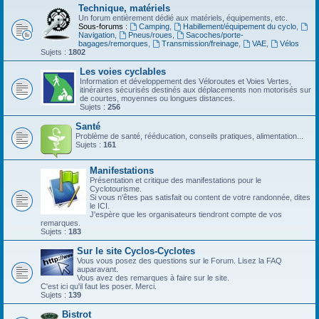
Technique, matériels
Un forum entièrement dédié aux matériels, équipements, etc.
Sous-forums :
Camping
,
Habillement/équipement du cyclo
,
Navigation
,
Pneus/roues
,
Sacoches/porte-
bagages/remorques
,
Transmission/freinage
,
VAE
,
Vélos
Sujets :
1802
Les voies cyclables
Information et développement des Véloroutes et Voies Vertes,
itinéraires sécurisés destinés aux déplacements non motorisés sur
de courtes, moyennes ou longues distances.
Sujets :
256
Santé
Problème de santé, rééducation, conseils pratiques, alimentation...
Sujets :
161
Manifestations
Présentation et critique des manifestations pour le
Cyclotourisme.
Si vous n'êtes pas satisfait ou content de votre randonnée, dites
le ICI.
J'espère que les organisateurs tiendront compte de vos
remarques.
Sujets :
183
Sur le site Cyclos-Cyclotes
Vous vous posez des questions sur le Forum. Lisez la FAQ
auparavant.
Vous avez des remarques à faire sur le site.
C'est ici qu'il faut les poser. Merci.
Sujets :
139
Bistrot