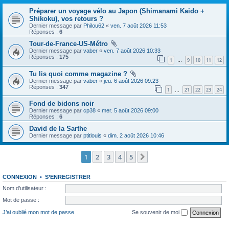
Préparer un voyage vélo au Japon (Shimanami Kaido +
Shikoku), vos retours ?
Dernier message par
Philou62
«
ven. 7 août 2026 11:53
Réponses :
6
Tour-de-France-US-Métro
Dernier message par
vaber
«
ven. 7 août 2026 10:33
Réponses :
175
1
9
10
11
12
…
Tu lis quoi comme magazine ?
Dernier message par
vaber
«
jeu. 6 août 2026 09:23
Réponses :
347
1
21
22
23
24
…
Fond de bidons noir
Dernier message par
cp38
«
mer. 5 août 2026 09:00
Réponses :
6
David de la Sarthe
Dernier message par
ptitlouis
«
dim. 2 août 2026 10:46
1
2
3
4
5
Suivante
CONNEXION
•
S’ENREGISTRER
Nom d’utilisateur :
Mot de passe :
J’ai oublié mon mot de passe
Se souvenir de moi