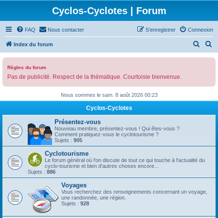
Cyclos-Cyclotes | Forum
FAQ
Nous contacter
S’enregistrer
Connexion
R
R
Index du forum
e
e
c
c
Règles du forum
Pas de publicité. Respect de la thématique. Courtoisie bienvenue.
h
h
e
e
Nous sommes le sam. 8 août 2026 00:23
r
r
Cyclos-Cyclotes
c
c
Présentez-vous
h
h
Nouveau membre, présentez-vous ! Qui êtes-vous ?
Comment pratiquez-vous le cyclotourisme ?
e
e
Sujets :
905
r
r
Cyclotourisme
Le forum général où l'on discute de tout ce qui touche à l'actualité du
cyclo-tourisme et bien d'autres choses encore...
Sujets :
886
Voyages
Vous recherchez des renseignements concernant un voyage,
une randonnée, une région.
Sujets :
928