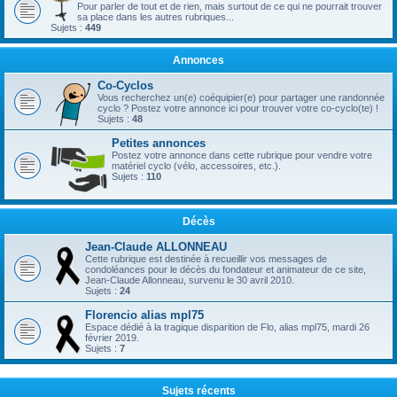
Pour parler de tout et de rien, mais surtout de ce qui ne pourrait trouver
sa place dans les autres rubriques...
Sujets :
449
Annonces
Co-Cyclos
Vous recherchez un(e) coéquipier(e) pour partager une randonnée
cyclo ? Postez votre annonce ici pour trouver votre co-cyclo(te) !
Sujets :
48
Petites annonces
Postez votre annonce dans cette rubrique pour vendre votre
matériel cyclo (vélo, accessoires, etc.).
Sujets :
110
Décès
Jean-Claude ALLONNEAU
Cette rubrique est destinée à recueillir vos messages de
condoléances pour le décès du fondateur et animateur de ce site,
Jean-Claude Allonneau, survenu le 30 avril 2010.
Sujets :
24
Florencio alias mpl75
Espace dédié à la tragique disparition de Flo, alias mpl75, mardi 26
février 2019.
Sujets :
7
Sujets récents