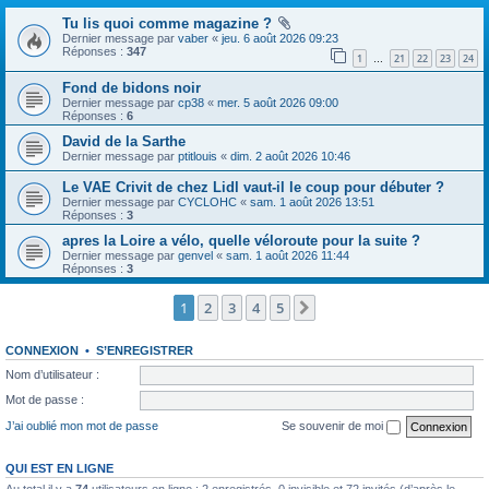
Tu lis quoi comme magazine ?
Dernier message par
vaber
«
jeu. 6 août 2026 09:23
Réponses :
347
1
21
22
23
24
…
Fond de bidons noir
Dernier message par
cp38
«
mer. 5 août 2026 09:00
Réponses :
6
David de la Sarthe
Dernier message par
ptitlouis
«
dim. 2 août 2026 10:46
Le VAE Crivit de chez Lidl vaut-il le coup pour débuter ?
Dernier message par
CYCLOHC
«
sam. 1 août 2026 13:51
Réponses :
3
apres la Loire a vélo, quelle véloroute pour la suite ?
Dernier message par
genvel
«
sam. 1 août 2026 11:44
Réponses :
3
1
2
3
4
5
Suivante
CONNEXION
•
S’ENREGISTRER
Nom d’utilisateur :
Mot de passe :
J’ai oublié mon mot de passe
Se souvenir de moi
QUI EST EN LIGNE
Au total il y a
74
utilisateurs en ligne : 2 enregistrés, 0 invisible et 72 invités (d’après le