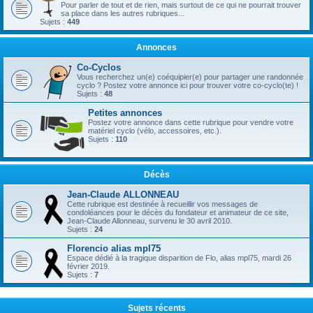
Pour parler de tout et de rien, mais surtout de ce qui ne pourrait trouver
sa place dans les autres rubriques...
Sujets :
449
Annonces
Co-Cyclos
Vous recherchez un(e) coéquipier(e) pour partager une randonnée
cyclo ? Postez votre annonce ici pour trouver votre co-cyclo(te) !
Sujets :
48
Petites annonces
Postez votre annonce dans cette rubrique pour vendre votre
matériel cyclo (vélo, accessoires, etc.).
Sujets :
110
Décès
Jean-Claude ALLONNEAU
Cette rubrique est destinée à recueillir vos messages de
condoléances pour le décès du fondateur et animateur de ce site,
Jean-Claude Allonneau, survenu le 30 avril 2010.
Sujets :
24
Florencio alias mpl75
Espace dédié à la tragique disparition de Flo, alias mpl75, mardi 26
février 2019.
Sujets :
7
Sujets récents