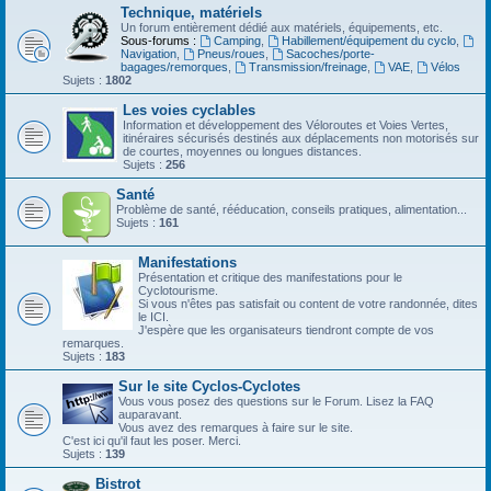
Technique, matériels
Un forum entièrement dédié aux matériels, équipements, etc.
Sous-forums :
Camping
,
Habillement/équipement du cyclo
,
Navigation
,
Pneus/roues
,
Sacoches/porte-
bagages/remorques
,
Transmission/freinage
,
VAE
,
Vélos
Sujets :
1802
Les voies cyclables
Information et développement des Véloroutes et Voies Vertes,
itinéraires sécurisés destinés aux déplacements non motorisés sur
de courtes, moyennes ou longues distances.
Sujets :
256
Santé
Problème de santé, rééducation, conseils pratiques, alimentation...
Sujets :
161
Manifestations
Présentation et critique des manifestations pour le
Cyclotourisme.
Si vous n'êtes pas satisfait ou content de votre randonnée, dites
le ICI.
J'espère que les organisateurs tiendront compte de vos
remarques.
Sujets :
183
Sur le site Cyclos-Cyclotes
Vous vous posez des questions sur le Forum. Lisez la FAQ
auparavant.
Vous avez des remarques à faire sur le site.
C'est ici qu'il faut les poser. Merci.
Sujets :
139
Bistrot