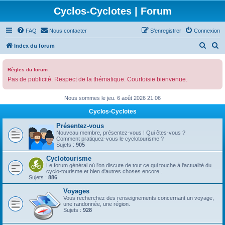
Cyclos-Cyclotes | Forum
FAQ
Nous contacter
S’enregistrer
Connexion
R
R
Index du forum
e
e
c
c
Règles du forum
Pas de publicité. Respect de la thématique. Courtoisie bienvenue.
h
h
e
e
Nous sommes le jeu. 6 août 2026 21:06
r
r
Cyclos-Cyclotes
c
c
Présentez-vous
h
h
Nouveau membre, présentez-vous ! Qui êtes-vous ?
Comment pratiquez-vous le cyclotourisme ?
e
e
Sujets :
905
r
r
Cyclotourisme
Le forum général où l'on discute de tout ce qui touche à l'actualité du
cyclo-tourisme et bien d'autres choses encore...
Sujets :
886
Voyages
Vous recherchez des renseignements concernant un voyage,
une randonnée, une région.
Sujets :
928