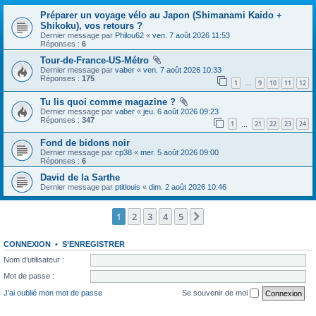
Préparer un voyage vélo au Japon (Shimanami Kaido +
Shikoku), vos retours ?
Dernier message par
Philou62
«
ven. 7 août 2026 11:53
Réponses :
6
Tour-de-France-US-Métro
Dernier message par
vaber
«
ven. 7 août 2026 10:33
Réponses :
175
1
9
10
11
12
…
Tu lis quoi comme magazine ?
Dernier message par
vaber
«
jeu. 6 août 2026 09:23
Réponses :
347
1
21
22
23
24
…
Fond de bidons noir
Dernier message par
cp38
«
mer. 5 août 2026 09:00
Réponses :
6
David de la Sarthe
Dernier message par
ptitlouis
«
dim. 2 août 2026 10:46
1
2
3
4
5
Suivante
CONNEXION
•
S’ENREGISTRER
Nom d’utilisateur :
Mot de passe :
J’ai oublié mon mot de passe
Se souvenir de moi