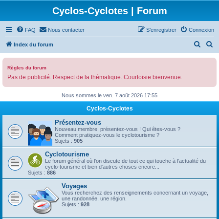
Cyclos-Cyclotes | Forum
FAQ
Nous contacter
S’enregistrer
Connexion
R
R
Index du forum
e
e
c
c
Règles du forum
Pas de publicité. Respect de la thématique. Courtoisie bienvenue.
h
h
e
e
Nous sommes le ven. 7 août 2026 17:55
r
r
Cyclos-Cyclotes
c
c
Présentez-vous
h
h
Nouveau membre, présentez-vous ! Qui êtes-vous ?
Comment pratiquez-vous le cyclotourisme ?
e
e
Sujets :
905
r
r
Cyclotourisme
Le forum général où l'on discute de tout ce qui touche à l'actualité du
cyclo-tourisme et bien d'autres choses encore...
Sujets :
886
Voyages
Vous recherchez des renseignements concernant un voyage,
une randonnée, une région.
Sujets :
928