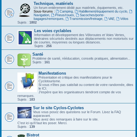
Technique, matériels
Un forum entièrement dédié aux matériels, équipements, etc.
Sous-forums :
Camping
,
Habillement/équipement du cyclo
,
Navigation
,
Pneus/roues
,
Sacoches/porte-
bagages/remorques
,
Transmission/freinage
,
VAE
,
Vélos
Sujets :
1802
Les voies cyclables
Information et développement des Véloroutes et Voies Vertes,
itinéraires sécurisés destinés aux déplacements non motorisés sur
de courtes, moyennes ou longues distances.
Sujets :
256
Santé
Problème de santé, rééducation, conseils pratiques, alimentation...
Sujets :
161
Manifestations
Présentation et critique des manifestations pour le
Cyclotourisme.
Si vous n'êtes pas satisfait ou content de votre randonnée, dites
le ICI.
J'espère que les organisateurs tiendront compte de vos
remarques.
Sujets :
183
Sur le site Cyclos-Cyclotes
Vous vous posez des questions sur le Forum. Lisez la FAQ
auparavant.
Vous avez des remarques à faire sur le site.
C'est ici qu'il faut les poser. Merci.
Sujets :
139
Bistrot