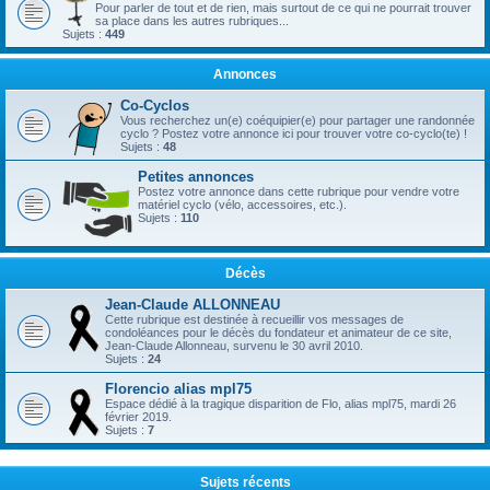
Pour parler de tout et de rien, mais surtout de ce qui ne pourrait trouver
sa place dans les autres rubriques...
Sujets :
449
Annonces
Co-Cyclos
Vous recherchez un(e) coéquipier(e) pour partager une randonnée
cyclo ? Postez votre annonce ici pour trouver votre co-cyclo(te) !
Sujets :
48
Petites annonces
Postez votre annonce dans cette rubrique pour vendre votre
matériel cyclo (vélo, accessoires, etc.).
Sujets :
110
Décès
Jean-Claude ALLONNEAU
Cette rubrique est destinée à recueillir vos messages de
condoléances pour le décès du fondateur et animateur de ce site,
Jean-Claude Allonneau, survenu le 30 avril 2010.
Sujets :
24
Florencio alias mpl75
Espace dédié à la tragique disparition de Flo, alias mpl75, mardi 26
février 2019.
Sujets :
7
Sujets récents