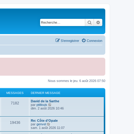
Rechercher
Recherche avancé
S’enregistrer
Connexion
Nous sommes le jeu. 6 août 2026 07:50
MESSAGES
DERNIER MESSAGE
D
David de la Sarthe
M
7182
e
V
par
ptitlouis
r
o
dim. 2 août 2026 10:46
e
n
i
i
r
s
e
l
D
Re: Côte d'Opale
M
19436
r
e
e
V
par
genvel
s
m
d
r
o
sam. 1 août 2026 11:07
e
e
e
n
i
s
r
a