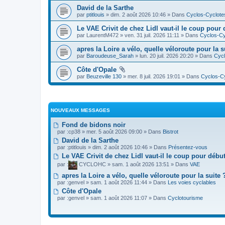
David de la Sarthe
par
ptitlouis
» dim. 2 août 2026 10:46 » Dans
Cyclos-Cyclote
Le VAE Crivit de chez Lidl vaut-il le coup pour 
par
LaurentM472
» ven. 31 juil. 2026 11:11 » Dans
Cyclos-Cy
apres la Loire a vélo, quelle véloroute pour la s
par
Baroudeuse_Sarah
» lun. 20 juil. 2026 20:20 » Dans
Cycl
Côte d'Opale
par
Beuzeville 130
» mer. 8 juil. 2026 19:01 » Dans
Cyclos-C
NOUVEAUX MESSAGES
Fond de bidons noir
par :
cp38
» mer. 5 août 2026 09:00 » Dans
Bistrot
David de la Sarthe
par :
ptitlouis
» dim. 2 août 2026 10:46 » Dans
Présentez-vous
Le VAE Crivit de chez Lidl vaut-il le coup pour débu
par :
CYCLOHC
» sam. 1 août 2026 13:51 » Dans
VAE
apres la Loire a vélo, quelle véloroute pour la suite 
par :
genvel
» sam. 1 août 2026 11:44 » Dans
Les voies cyclables
Côte d'Opale
par :
genvel
» sam. 1 août 2026 11:07 » Dans
Cyclotourisme