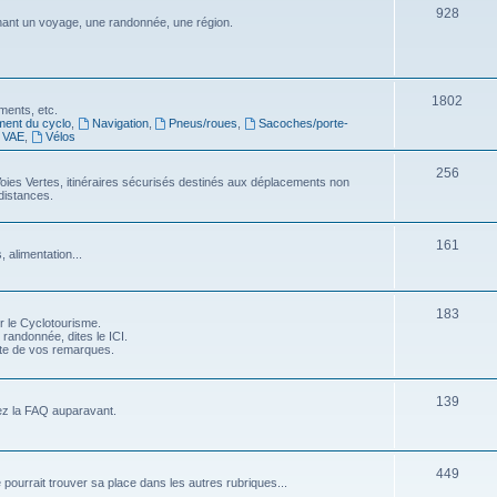
S
928
j
nt un voyage, une randonnée, une région.
s
u
e
j
t
e
S
1802
s
ments, etc.
ment du cyclo
,
Navigation
,
Pneus/roues
,
Sacoches/porte-
t
u
VAE
,
Vélos
s
j
S
256
oies Vertes, itinéraires sécurisés destinés aux déplacements non
e
distances.
u
t
j
S
s
161
 alimentation...
e
u
t
j
S
183
s
r le Cyclotourisme.
e
 randonnée, dites le ICI.
u
pte de vos remarques.
t
j
s
e
S
139
ez la FAQ auparavant.
t
u
s
j
S
449
e pourrait trouver sa place dans les autres rubriques...
e