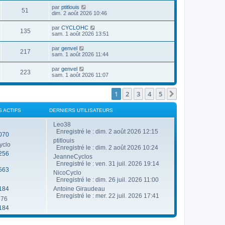
g
e
u
n
a
D
e
par
ptitlouis
r
V
51
e
i
g
e
dim. 2 août 2026 10:46
m
e
e
e
r
e
r
u
s
n
s
D
par
CYCLOHC
s
m
V
135
i
s
e
sam. 1 août 2026 13:51
e
e
e
a
r
s
r
u
g
n
s
D
par
genvel
s
m
e
V
217
i
a
e
sam. 1 août 2026 11:44
e
e
e
g
r
s
r
u
e
n
s
D
par
genvel
s
m
V
223
i
a
e
sam. 1 août 2026 11:07
e
e
e
g
r
s
r
u
e
n
s
s
m
i
1
2
3
4
5
Suivante
a
e
e
e
g
s
r
e
s
s
m
S ACTIFS
DERNIERS UTILISATEURS
a
e
g
s
Leo38
e
s
Enregistré le : dim. 2 août 2026 12:15
070
a
ptitlouis
g
yclo
e
Enregistré le : dim. 2 août 2026 10:24
256
JeanneCyclos
Enregistré le : ven. 31 juil. 2026 19:14
563
NicoCyclo
Enregistré le : dim. 26 juil. 2026 11:00
184
Antoine Giraudeau
Enregistré le : mer. 22 juil. 2026 17:41
o76
184