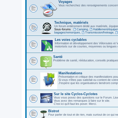
Voyages
Vous recherchez des renseignements concerna
Technique, matériels
Un forum entièrement dédié aux matériels, équipe
Sous-forums :
Camping
,
Habillement/équipe
bagages/remorques
,
Transmission/freinage
,
Les voies cyclables
Information et développement des Véloroutes et V
motorisés sur de courtes, moyennes ou longues 
Santé
Problème de santé, rééducation, conseils pratiques,
Manifestations
Présentation et critique des manifestations pou
Si vous n'êtes pas satisfait ou content de votre
J'espère que les organisateurs tiendront com
Sur le site Cyclos-Cyclotes
Vous vous posez des questions sur le Forum. Lis
Vous avez des remarques à faire sur le site.
C'est ici qu'il faut les poser. Merci.
Bistrot
Pour parler de tout et de rien, mais surtout de ce qui n