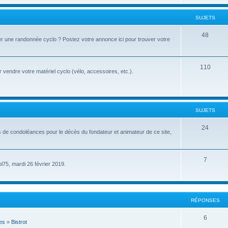
u
t
j
SUJETS
s
e
S
48
r une randonnée cyclo ? Postez votre annonce ici pour trouver votre
t
u
s
j
S
110
vendre votre matériel cyclo (vélo, accessoires, etc.).
e
u
t
j
s
e
SUJETS
t
S
24
s de condoléances pour le décès du fondateur et animateur de ce site,
s
u
j
S
7
pl75, mardi 26 février 2019.
e
u
t
j
s
e
RÉPONSES
t
R
6
es
»
Bistrot
s