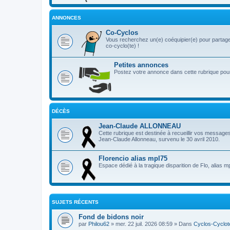
ANNONCES
Co-Cyclos
Vous recherchez un(e) coéquipier(e) pour partage
co-cyclo(te) !
Petites annonces
Postez votre annonce dans cette rubrique pour 
DÉCÈS
Jean-Claude ALLONNEAU
Cette rubrique est destinée à recueillir vos message
Jean-Claude Allonneau, survenu le 30 avril 2010.
Florencio alias mpl75
Espace dédié à la tragique disparition de Flo, alias m
SUJETS RÉCENTS
Fond de bidons noir
par
Philou62
» mer. 22 juil. 2026 08:59 » Dans
Cyclos-Cyclot