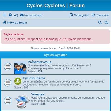
Cyclos-Cyclotes | Forum
FAQ
Nous contacter
S’enregistrer
Connexion
R
R
Index du forum
e
e
c
c
Règles du forum
Pas de publicité. Respect de la thématique. Courtoisie bienvenue.
h
h
e
e
Nous sommes le sam. 8 août 2026 20:44
r
r
Cyclos-Cyclotes
c
c
Présentez-vous
h
h
Nouveau membre, présentez-vous ! Qui êtes-vous ?
Comment pratiquez-vous le cyclotourisme ?
e
e
Sujets :
905
r
r
Cyclotourisme
Le forum général où l'on discute de tout ce qui touche à l'actualité du
cyclo-tourisme et bien d'autres choses encore...
Sujets :
886
Voyages
Vous recherchez des renseignements concernant un voyage,
une randonnée, une région.
Sujets :
928