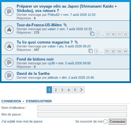
Préparer un voyage vélo au Japon (Shimanami Kaido +
Shikoku), vos retours ?
Dernier message par
Philou62
«
ven. 7 août 2026 11:53
Réponses :
6
Tour-de-France-US-Métro
Dernier message par
vaber
«
ven. 7 août 2026 10:33
Réponses :
175
1
9
10
11
12
…
Tu lis quoi comme magazine ?
Dernier message par
vaber
«
jeu. 6 août 2026 09:23
Réponses :
347
1
21
22
23
24
…
Fond de bidons noir
Dernier message par
cp38
«
mer. 5 août 2026 09:00
Réponses :
6
David de la Sarthe
Dernier message par
ptitlouis
«
dim. 2 août 2026 10:46
1
2
3
4
5
Suivante
CONNEXION
•
S’ENREGISTRER
Nom d’utilisateur :
Mot de passe :
J’ai oublié mon mot de passe
Se souvenir de moi