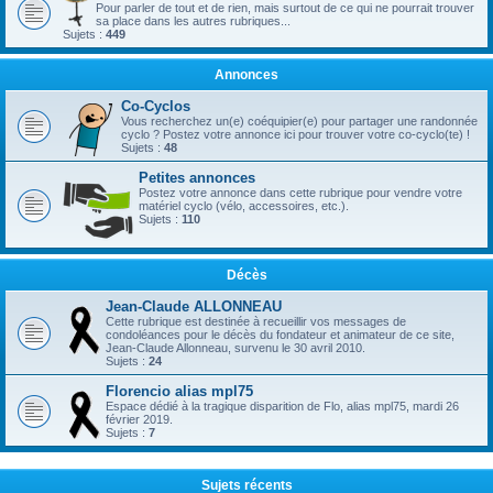
Pour parler de tout et de rien, mais surtout de ce qui ne pourrait trouver
sa place dans les autres rubriques...
Sujets :
449
Annonces
Co-Cyclos
Vous recherchez un(e) coéquipier(e) pour partager une randonnée
cyclo ? Postez votre annonce ici pour trouver votre co-cyclo(te) !
Sujets :
48
Petites annonces
Postez votre annonce dans cette rubrique pour vendre votre
matériel cyclo (vélo, accessoires, etc.).
Sujets :
110
Décès
Jean-Claude ALLONNEAU
Cette rubrique est destinée à recueillir vos messages de
condoléances pour le décès du fondateur et animateur de ce site,
Jean-Claude Allonneau, survenu le 30 avril 2010.
Sujets :
24
Florencio alias mpl75
Espace dédié à la tragique disparition de Flo, alias mpl75, mardi 26
février 2019.
Sujets :
7
Sujets récents