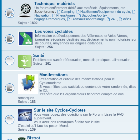
Technique, matériels
Un forum entièrement dédié aux matériels, équipements, etc.
Sous-forums :
Camping
,
Habillement/équipement du cyclo
,
Navigation
,
Pneus/roues
,
Sacoches/porte-
bagages/remorques
,
Transmission/freinage
,
VAE
,
Vélos
Sujets :
1802
Les voies cyclables
Information et développement des Véloroutes et Voies Vertes,
itinéraires sécurisés destinés aux déplacements non motorisés sur
de courtes, moyennes ou longues distances.
Sujets :
256
Santé
Problème de santé, rééducation, conseils pratiques, alimentation...
Sujets :
161
Manifestations
Présentation et critique des manifestations pour le
Cyclotourisme.
Si vous n'êtes pas satisfait ou content de votre randonnée, dites
le ICI.
J'espère que les organisateurs tiendront compte de vos
remarques.
Sujets :
183
Sur le site Cyclos-Cyclotes
Vous vous posez des questions sur le Forum. Lisez la FAQ
auparavant.
Vous avez des remarques à faire sur le site.
C'est ici qu'il faut les poser. Merci.
Sujets :
139
Bistrot