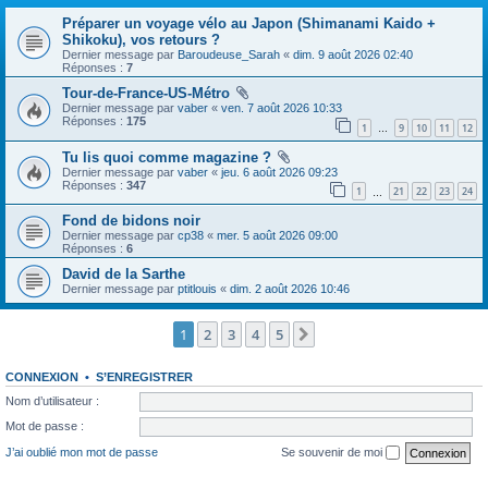
Préparer un voyage vélo au Japon (Shimanami Kaido +
Shikoku), vos retours ?
Dernier message par
Baroudeuse_Sarah
«
dim. 9 août 2026 02:40
Réponses :
7
Tour-de-France-US-Métro
Dernier message par
vaber
«
ven. 7 août 2026 10:33
Réponses :
175
1
9
10
11
12
…
Tu lis quoi comme magazine ?
Dernier message par
vaber
«
jeu. 6 août 2026 09:23
Réponses :
347
1
21
22
23
24
…
Fond de bidons noir
Dernier message par
cp38
«
mer. 5 août 2026 09:00
Réponses :
6
David de la Sarthe
Dernier message par
ptitlouis
«
dim. 2 août 2026 10:46
1
2
3
4
5
Suivante
CONNEXION
•
S’ENREGISTRER
Nom d’utilisateur :
Mot de passe :
J’ai oublié mon mot de passe
Se souvenir de moi