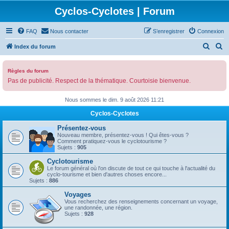
Cyclos-Cyclotes | Forum
FAQ
Nous contacter
S’enregistrer
Connexion
R
R
Index du forum
e
e
c
c
Règles du forum
Pas de publicité. Respect de la thématique. Courtoisie bienvenue.
h
h
e
e
Nous sommes le dim. 9 août 2026 11:21
r
r
Cyclos-Cyclotes
c
c
Présentez-vous
h
h
Nouveau membre, présentez-vous ! Qui êtes-vous ?
Comment pratiquez-vous le cyclotourisme ?
e
e
Sujets :
905
r
r
Cyclotourisme
Le forum général où l'on discute de tout ce qui touche à l'actualité du
cyclo-tourisme et bien d'autres choses encore...
Sujets :
886
Voyages
Vous recherchez des renseignements concernant un voyage,
une randonnée, une région.
Sujets :
928