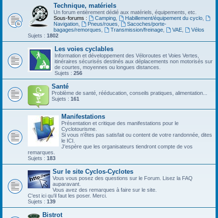
Technique, matériels
Un forum entièrement dédié aux matériels, équipements, etc.
Sous-forums :
Camping
,
Habillement/équipement du cyclo
,
Navigation
,
Pneus/roues
,
Sacoches/porte-
bagages/remorques
,
Transmission/freinage
,
VAE
,
Vélos
Sujets :
1802
Les voies cyclables
Information et développement des Véloroutes et Voies Vertes,
itinéraires sécurisés destinés aux déplacements non motorisés sur
de courtes, moyennes ou longues distances.
Sujets :
256
Santé
Problème de santé, rééducation, conseils pratiques, alimentation...
Sujets :
161
Manifestations
Présentation et critique des manifestations pour le
Cyclotourisme.
Si vous n'êtes pas satisfait ou content de votre randonnée, dites
le ICI.
J'espère que les organisateurs tiendront compte de vos
remarques.
Sujets :
183
Sur le site Cyclos-Cyclotes
Vous vous posez des questions sur le Forum. Lisez la FAQ
auparavant.
Vous avez des remarques à faire sur le site.
C'est ici qu'il faut les poser. Merci.
Sujets :
139
Bistrot