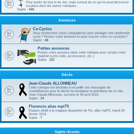
Pour parler de tout et de rien, mais surtout de ce qui ne pourrait trouver
sa place dans les autres rubriques...
Sujets :
449
Annonces
Co-Cyclos
Vous recherchez un(e) coéquipier(e) pour partager une randonnée
cyclo ? Postez votre annonce ici pour trouver votre co-cyclo(te) !
Sujets :
48
Petites annonces
Postez votre annonce dans cette rubrique pour vendre votre
matériel cyclo (vélo, accessoires, etc.).
Sujets :
110
Décès
Jean-Claude ALLONNEAU
Cette rubrique est destinée à recueillir vos messages de
condoléances pour le décès du fondateur et animateur de ce site,
Jean-Claude Allonneau, survenu le 30 avril 2010.
Sujets :
24
Florencio alias mpl75
Espace dédié à la tragique disparition de Flo, alias mpl75, mardi 26
février 2019.
Sujets :
7
Sujets récents