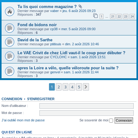
Tu lis quoi comme magazine ?
Dernier message par
vaber
«
jeu. 6 août 2026 09:23
Réponses :
347
1
21
22
23
24
…
Fond de bidons noir
Dernier message par
cp38
«
mer. 5 août 2026 09:00
Réponses :
6
David de la Sarthe
Dernier message par
ptitlouis
«
dim. 2 août 2026 10:46
Le VAE Crivit de chez Lidl vaut-il le coup pour débuter ?
Dernier message par
CYCLOHC
«
sam. 1 août 2026 13:51
Réponses :
3
apres la Loire a vélo, quelle véloroute pour la suite ?
Dernier message par
genvel
«
sam. 1 août 2026 11:44
Réponses :
3
1
2
3
4
5
Suivante
CONNEXION
•
S’ENREGISTRER
Nom d’utilisateur :
Mot de passe :
J’ai oublié mon mot de passe
Se souvenir de moi
QUI EST EN LIGNE
Au total il y a
84
utilisateurs en ligne : 4 enregistrés, 0 invisible et 80 invités (d’après le