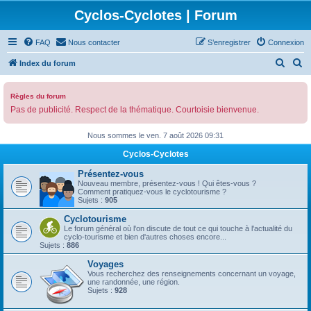
Cyclos-Cyclotes | Forum
FAQ
Nous contacter
S’enregistrer
Connexion
R
R
Index du forum
e
e
c
c
Règles du forum
Pas de publicité. Respect de la thématique. Courtoisie bienvenue.
h
h
e
e
Nous sommes le ven. 7 août 2026 09:31
r
r
Cyclos-Cyclotes
c
c
Présentez-vous
h
h
Nouveau membre, présentez-vous ! Qui êtes-vous ?
Comment pratiquez-vous le cyclotourisme ?
e
e
Sujets :
905
r
r
Cyclotourisme
Le forum général où l'on discute de tout ce qui touche à l'actualité du
cyclo-tourisme et bien d'autres choses encore...
Sujets :
886
Voyages
Vous recherchez des renseignements concernant un voyage,
une randonnée, une région.
Sujets :
928