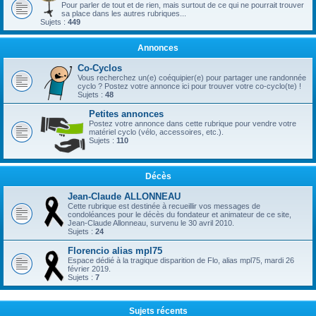
Pour parler de tout et de rien, mais surtout de ce qui ne pourrait trouver
sa place dans les autres rubriques...
Sujets :
449
Annonces
Co-Cyclos
Vous recherchez un(e) coéquipier(e) pour partager une randonnée
cyclo ? Postez votre annonce ici pour trouver votre co-cyclo(te) !
Sujets :
48
Petites annonces
Postez votre annonce dans cette rubrique pour vendre votre
matériel cyclo (vélo, accessoires, etc.).
Sujets :
110
Décès
Jean-Claude ALLONNEAU
Cette rubrique est destinée à recueillir vos messages de
condoléances pour le décès du fondateur et animateur de ce site,
Jean-Claude Allonneau, survenu le 30 avril 2010.
Sujets :
24
Florencio alias mpl75
Espace dédié à la tragique disparition de Flo, alias mpl75, mardi 26
février 2019.
Sujets :
7
Sujets récents