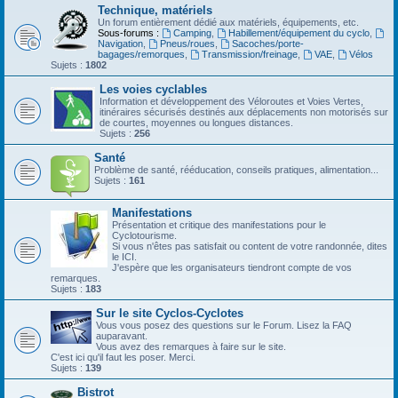
Technique, matériels
Un forum entièrement dédié aux matériels, équipements, etc.
Sous-forums :
Camping
,
Habillement/équipement du cyclo
,
Navigation
,
Pneus/roues
,
Sacoches/porte-
bagages/remorques
,
Transmission/freinage
,
VAE
,
Vélos
Sujets :
1802
Les voies cyclables
Information et développement des Véloroutes et Voies Vertes,
itinéraires sécurisés destinés aux déplacements non motorisés sur
de courtes, moyennes ou longues distances.
Sujets :
256
Santé
Problème de santé, rééducation, conseils pratiques, alimentation...
Sujets :
161
Manifestations
Présentation et critique des manifestations pour le
Cyclotourisme.
Si vous n'êtes pas satisfait ou content de votre randonnée, dites
le ICI.
J'espère que les organisateurs tiendront compte de vos
remarques.
Sujets :
183
Sur le site Cyclos-Cyclotes
Vous vous posez des questions sur le Forum. Lisez la FAQ
auparavant.
Vous avez des remarques à faire sur le site.
C'est ici qu'il faut les poser. Merci.
Sujets :
139
Bistrot