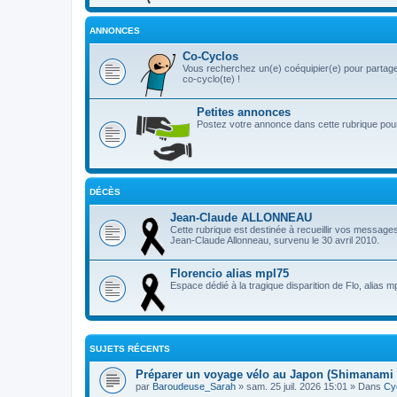
ANNONCES
Co-Cyclos
Vous recherchez un(e) coéquipier(e) pour partage
co-cyclo(te) !
Petites annonces
Postez votre annonce dans cette rubrique pour 
DÉCÈS
Jean-Claude ALLONNEAU
Cette rubrique est destinée à recueillir vos message
Jean-Claude Allonneau, survenu le 30 avril 2010.
Florencio alias mpl75
Espace dédié à la tragique disparition de Flo, alias m
SUJETS RÉCENTS
Préparer un voyage vélo au Japon (Shimanami 
par
Baroudeuse_Sarah
» sam. 25 juil. 2026 15:01 » Dans
Cy