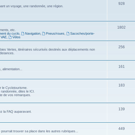
S
928
j
nt un voyage, une randonnée, une région.
s
u
e
j
t
e
S
1802
s
ments, etc.
ment du cyclo
,
Navigation
,
Pneus/roues
,
Sacoches/porte-
t
u
VAE
,
Vélos
s
j
S
256
oies Vertes, itinéraires sécurisés destinés aux déplacements non
e
distances.
u
t
j
S
s
161
 alimentation...
e
u
t
j
S
183
s
r le Cyclotourisme.
e
 randonnée, dites le ICI.
u
pte de vos remarques.
t
j
s
e
S
139
ez la FAQ auparavant.
t
u
s
j
S
449
e pourrait trouver sa place dans les autres rubriques...
e