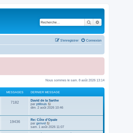
Rechercher
Recherche avancé
S’enregistrer
Connexion
Nous sommes le sam. 8 août 2026 13:14
MESSAGES
DERNIER MESSAGE
D
David de la Sarthe
M
7182
e
V
par
ptitlouis
r
o
dim. 2 août 2026 10:46
e
n
i
i
r
s
e
l
D
Re: Côte d'Opale
M
19436
r
e
e
V
par
genvel
s
m
d
r
o
sam. 1 août 2026 11:07
e
e
e
n
i
s
r
a