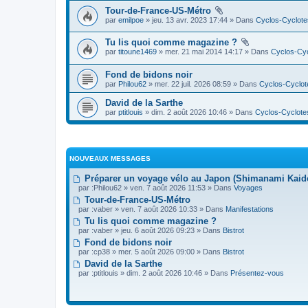
Tour-de-France-US-Métro
par
emilpoe
» jeu. 13 avr. 2023 17:44 » Dans
Cyclos-Cyclote
Tu lis quoi comme magazine ?
par
titoune1469
» mer. 21 mai 2014 14:17 » Dans
Cyclos-Cyc
Fond de bidons noir
par
Philou62
» mer. 22 juil. 2026 08:59 » Dans
Cyclos-Cyclot
David de la Sarthe
par
ptitlouis
» dim. 2 août 2026 10:46 » Dans
Cyclos-Cyclote
NOUVEAUX MESSAGES
Préparer un voyage vélo au Japon (Shimanami Kai
par :
Philou62
» ven. 7 août 2026 11:53 » Dans
Voyages
Tour-de-France-US-Métro
par :
vaber
» ven. 7 août 2026 10:33 » Dans
Manifestations
Tu lis quoi comme magazine ?
par :
vaber
» jeu. 6 août 2026 09:23 » Dans
Bistrot
Fond de bidons noir
par :
cp38
» mer. 5 août 2026 09:00 » Dans
Bistrot
David de la Sarthe
par :
ptitlouis
» dim. 2 août 2026 10:46 » Dans
Présentez-vous