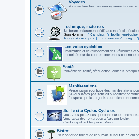
Voyages
Vous recherchez des renseignements concerna
Technique, matériels
Un forum entièrement dédié aux matériels, équipe
Sous-forums :
Camping
,
Habillement/équipe
bagages/remorques
,
Transmission/freinage
,
Les voies cyclables
Information et développement des Véloroutes et V
motorisés sur de courtes, moyennes ou longues 
Santé
Problème de santé, rééducation, conseils pratiques,
Manifestations
Présentation et critique des manifestations pou
Si vous n'êtes pas satisfait ou content de votre
J'espère que les organisateurs tiendront com
Sur le site Cyclos-Cyclotes
Vous vous posez des questions sur le Forum. Lis
Vous avez des remarques à faire sur le site.
C'est ici qu'il faut les poser. Merci.
Bistrot
Pour parler de tout et de rien, mais surtout de ce qui n