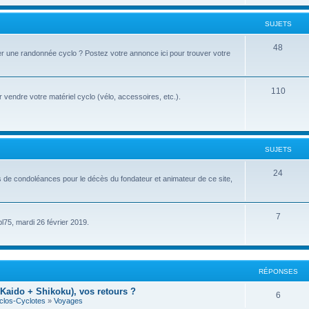
u
t
j
SUJETS
s
e
S
48
r une randonnée cyclo ? Postez votre annonce ici pour trouver votre
t
u
s
j
S
110
vendre votre matériel cyclo (vélo, accessoires, etc.).
e
u
t
j
s
e
SUJETS
t
S
24
s de condoléances pour le décès du fondateur et animateur de ce site,
s
u
j
S
7
pl75, mardi 26 février 2019.
e
u
t
j
s
e
RÉPONSES
t
Kaido + Shikoku), vos retours ?
R
6
clos-Cyclotes
»
Voyages
s