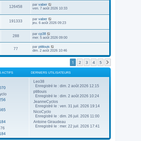
g
e
u
n
a
D
e
par
vaber
r
V
126458
e
i
g
e
ven. 7 août 2026 10:33
m
e
e
e
r
e
r
u
s
n
s
s
m
D
par
vaber
i
s
V
191333
e
e
e
jeu. 6 août 2026 09:23
e
a
s
r
r
g
u
s
n
s
m
e
a
D
par
cp38
i
e
V
288
g
e
e
mer. 5 août 2026 09:00
e
s
e
r
r
s
u
n
s
m
a
D
par
ptitlouis
V
77
i
e
g
e
dim. 2 août 2026 10:46
e
e
s
e
r
r
u
s
n
s
m
a
i
1
2
3
4
5
Suivante
e
g
e
e
s
e
r
s
s
m
S ACTIFS
DERNIERS UTILISATEURS
a
e
g
s
Leo38
e
s
Enregistré le : dim. 2 août 2026 12:15
070
a
ptitlouis
g
yclo
e
Enregistré le : dim. 2 août 2026 10:24
256
JeanneCyclos
Enregistré le : ven. 31 juil. 2026 19:14
565
NicoCyclo
Enregistré le : dim. 26 juil. 2026 11:00
184
Antoine Giraudeau
Enregistré le : mer. 22 juil. 2026 17:41
o76
184