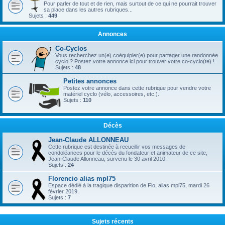
Pour parler de tout et de rien, mais surtout de ce qui ne pourrait trouver
sa place dans les autres rubriques...
Sujets :
449
Annonces
Co-Cyclos
Vous recherchez un(e) coéquipier(e) pour partager une randonnée
cyclo ? Postez votre annonce ici pour trouver votre co-cyclo(te) !
Sujets :
48
Petites annonces
Postez votre annonce dans cette rubrique pour vendre votre
matériel cyclo (vélo, accessoires, etc.).
Sujets :
110
Décès
Jean-Claude ALLONNEAU
Cette rubrique est destinée à recueillir vos messages de
condoléances pour le décès du fondateur et animateur de ce site,
Jean-Claude Allonneau, survenu le 30 avril 2010.
Sujets :
24
Florencio alias mpl75
Espace dédié à la tragique disparition de Flo, alias mpl75, mardi 26
février 2019.
Sujets :
7
Sujets récents