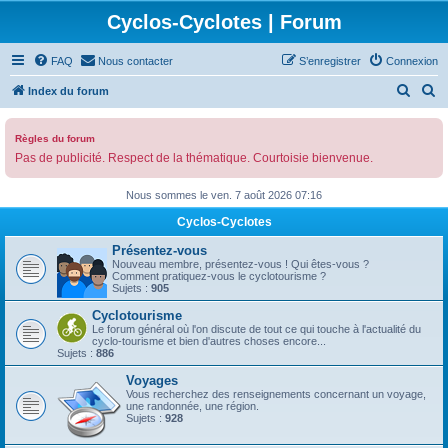
Cyclos-Cyclotes | Forum
FAQ
Nous contacter
S’enregistrer
Connexion
R
R
Index du forum
e
e
c
c
Règles du forum
Pas de publicité. Respect de la thématique. Courtoisie bienvenue.
h
h
e
e
Nous sommes le ven. 7 août 2026 07:16
r
r
Cyclos-Cyclotes
c
c
Présentez-vous
h
h
Nouveau membre, présentez-vous ! Qui êtes-vous ?
Comment pratiquez-vous le cyclotourisme ?
e
e
Sujets :
905
r
r
Cyclotourisme
Le forum général où l'on discute de tout ce qui touche à l'actualité du
cyclo-tourisme et bien d'autres choses encore...
Sujets :
886
Voyages
Vous recherchez des renseignements concernant un voyage,
une randonnée, une région.
Sujets :
928