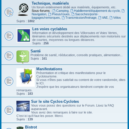
Technique, matériels
Un forum entièrement dédié aux matériels, équipements, etc.
Sous-forums :
Camping
,
Habillement/équipement du cyclo
,
Navigation
,
Pneus/roues
,
Sacoches/porte-
bagages/remorques
,
Transmission/freinage
,
VAE
,
Vélos
Sujets :
1802
Les voies cyclables
Information et développement des Véloroutes et Voies Vertes,
itinéraires sécurisés destinés aux déplacements non motorisés sur
de courtes, moyennes ou longues distances.
Sujets :
256
Santé
Problème de santé, rééducation, conseils pratiques, alimentation...
Sujets :
161
Manifestations
Présentation et critique des manifestations pour le
Cyclotourisme.
Si vous n'êtes pas satisfait ou content de votre randonnée, dites
le ICI.
J'espère que les organisateurs tiendront compte de vos
remarques.
Sujets :
183
Sur le site Cyclos-Cyclotes
Vous vous posez des questions sur le Forum. Lisez la FAQ
auparavant.
Vous avez des remarques à faire sur le site.
C'est ici qu'il faut les poser. Merci.
Sujets :
139
Bistrot