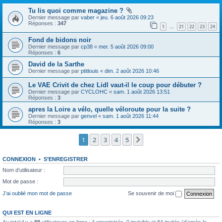
Tu lis quoi comme magazine ?
Dernier message par
vaber
«
jeu. 6 août 2026 09:23
Réponses :
347
1
21
22
23
24
…
Fond de bidons noir
Dernier message par
cp38
«
mer. 5 août 2026 09:00
Réponses :
6
David de la Sarthe
Dernier message par
ptitlouis
«
dim. 2 août 2026 10:46
Le VAE Crivit de chez Lidl vaut-il le coup pour débuter ?
Dernier message par
CYCLOHC
«
sam. 1 août 2026 13:51
Réponses :
3
apres la Loire a vélo, quelle véloroute pour la suite ?
Dernier message par
genvel
«
sam. 1 août 2026 11:44
Réponses :
3
1
2
3
4
5
Suivante
CONNEXION
•
S’ENREGISTRER
Nom d’utilisateur :
Mot de passe :
J’ai oublié mon mot de passe
Se souvenir de moi
QUI EST EN LIGNE
Au total il y a
88
utilisateurs en ligne : 4 enregistrés, 0 invisible et 84 invités (d’après le