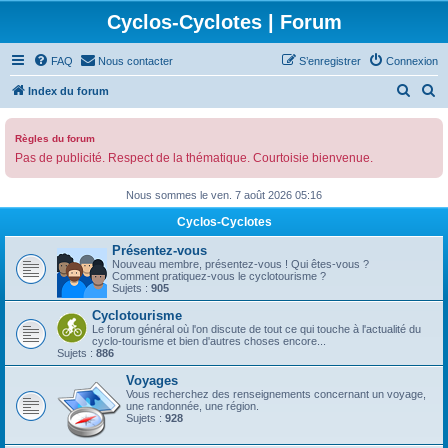
Cyclos-Cyclotes | Forum
FAQ
Nous contacter
S’enregistrer
Connexion
R
R
Index du forum
e
e
c
c
Règles du forum
Pas de publicité. Respect de la thématique. Courtoisie bienvenue.
h
h
e
e
Nous sommes le ven. 7 août 2026 05:16
r
r
Cyclos-Cyclotes
c
c
Présentez-vous
h
h
Nouveau membre, présentez-vous ! Qui êtes-vous ?
Comment pratiquez-vous le cyclotourisme ?
e
e
Sujets :
905
r
r
Cyclotourisme
Le forum général où l'on discute de tout ce qui touche à l'actualité du
cyclo-tourisme et bien d'autres choses encore...
Sujets :
886
Voyages
Vous recherchez des renseignements concernant un voyage,
une randonnée, une région.
Sujets :
928