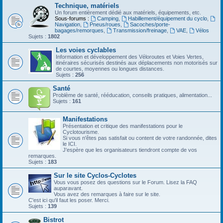
Technique, matériels
Un forum entièrement dédié aux matériels, équipements, etc.
Sous-forums :
Camping
,
Habillement/équipement du cyclo
,
Navigation
,
Pneus/roues
,
Sacoches/porte-
bagages/remorques
,
Transmission/freinage
,
VAE
,
Vélos
Sujets :
1802
Les voies cyclables
Information et développement des Véloroutes et Voies Vertes,
itinéraires sécurisés destinés aux déplacements non motorisés sur
de courtes, moyennes ou longues distances.
Sujets :
256
Santé
Problème de santé, rééducation, conseils pratiques, alimentation...
Sujets :
161
Manifestations
Présentation et critique des manifestations pour le
Cyclotourisme.
Si vous n'êtes pas satisfait ou content de votre randonnée, dites
le ICI.
J'espère que les organisateurs tiendront compte de vos
remarques.
Sujets :
183
Sur le site Cyclos-Cyclotes
Vous vous posez des questions sur le Forum. Lisez la FAQ
auparavant.
Vous avez des remarques à faire sur le site.
C'est ici qu'il faut les poser. Merci.
Sujets :
139
Bistrot