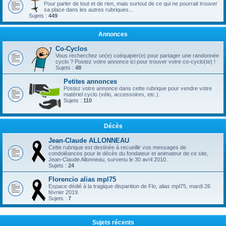
Pour parler de tout et de rien, mais surtout de ce qui ne pourrait trouver
sa place dans les autres rubriques...
Sujets :
449
Annonces
Co-Cyclos
Vous recherchez un(e) coéquipier(e) pour partager une randonnée
cyclo ? Postez votre annonce ici pour trouver votre co-cyclo(te) !
Sujets :
48
Petites annonces
Postez votre annonce dans cette rubrique pour vendre votre
matériel cyclo (vélo, accessoires, etc.).
Sujets :
110
Décès
Jean-Claude ALLONNEAU
Cette rubrique est destinée à recueillir vos messages de
condoléances pour le décès du fondateur et animateur de ce site,
Jean-Claude Allonneau, survenu le 30 avril 2010.
Sujets :
24
Florencio alias mpl75
Espace dédié à la tragique disparition de Flo, alias mpl75, mardi 26
février 2019.
Sujets :
7
Sujets récents