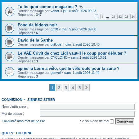
Tu lis quoi comme magazine ?
Dernier message par
vaber
«
jeu. 6 août 2026 09:23
Réponses :
347
1
21
22
23
24
…
Fond de bidons noir
Dernier message par
cp38
«
mer. 5 août 2026 09:00
Réponses :
6
David de la Sarthe
Dernier message par
ptitlouis
«
dim. 2 août 2026 10:46
Le VAE Crivit de chez Lidl vaut-il le coup pour débuter ?
Dernier message par
CYCLOHC
«
sam. 1 août 2026 13:51
Réponses :
3
apres la Loire a vélo, quelle véloroute pour la suite ?
Dernier message par
genvel
«
sam. 1 août 2026 11:44
Réponses :
3
1
2
3
4
5
Suivante
CONNEXION
•
S’ENREGISTRER
Nom d’utilisateur :
Mot de passe :
J’ai oublié mon mot de passe
Se souvenir de moi
QUI EST EN LIGNE
Au total il y a
91
utilisateurs en ligne : 5 enregistrés, 0 invisible et 86 invités (d’après le