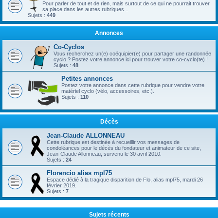
Pour parler de tout et de rien, mais surtout de ce qui ne pourrait trouver
sa place dans les autres rubriques...
Sujets :
449
Annonces
Co-Cyclos
Vous recherchez un(e) coéquipier(e) pour partager une randonnée
cyclo ? Postez votre annonce ici pour trouver votre co-cyclo(te) !
Sujets :
48
Petites annonces
Postez votre annonce dans cette rubrique pour vendre votre
matériel cyclo (vélo, accessoires, etc.).
Sujets :
110
Décès
Jean-Claude ALLONNEAU
Cette rubrique est destinée à recueillir vos messages de
condoléances pour le décès du fondateur et animateur de ce site,
Jean-Claude Allonneau, survenu le 30 avril 2010.
Sujets :
24
Florencio alias mpl75
Espace dédié à la tragique disparition de Flo, alias mpl75, mardi 26
février 2019.
Sujets :
7
Sujets récents