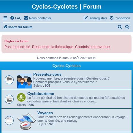
Cyclos-Cyclotes | Forum
FAQ
Nous contacter
S’enregistrer
Connexion
R
R
Index du forum
e
e
c
c
Règles du forum
Pas de publicité. Respect de la thématique. Courtoisie bienvenue.
h
h
e
e
Nous sommes le sam. 8 août 2026 09:19
r
r
Cyclos-Cyclotes
c
c
Présentez-vous
h
h
Nouveau membre, présentez-vous ! Qui êtes-vous ?
Comment pratiquez-vous le cyclotourisme ?
e
e
Sujets :
905
r
r
Cyclotourisme
Le forum général où l'on discute de tout ce qui touche à l'actualité du
cyclo-tourisme et bien d'autres choses encore...
Sujets :
886
Voyages
Vous recherchez des renseignements concernant un voyage,
une randonnée, une région.
Sujets :
928