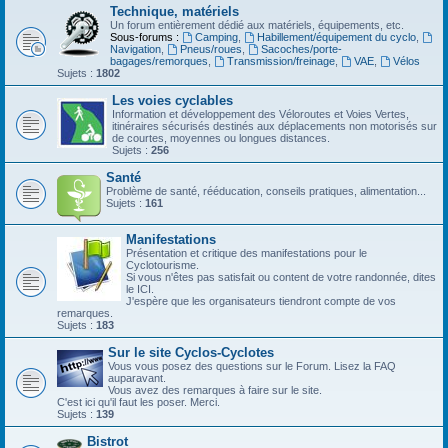
Technique, matériels
Un forum entièrement dédié aux matériels, équipements, etc.
Sous-forums :
Camping
,
Habillement/équipement du cyclo
,
Navigation
,
Pneus/roues
,
Sacoches/porte-
bagages/remorques
,
Transmission/freinage
,
VAE
,
Vélos
Sujets :
1802
Les voies cyclables
Information et développement des Véloroutes et Voies Vertes,
itinéraires sécurisés destinés aux déplacements non motorisés sur
de courtes, moyennes ou longues distances.
Sujets :
256
Santé
Problème de santé, rééducation, conseils pratiques, alimentation...
Sujets :
161
Manifestations
Présentation et critique des manifestations pour le
Cyclotourisme.
Si vous n'êtes pas satisfait ou content de votre randonnée, dites
le ICI.
J'espère que les organisateurs tiendront compte de vos
remarques.
Sujets :
183
Sur le site Cyclos-Cyclotes
Vous vous posez des questions sur le Forum. Lisez la FAQ
auparavant.
Vous avez des remarques à faire sur le site.
C'est ici qu'il faut les poser. Merci.
Sujets :
139
Bistrot