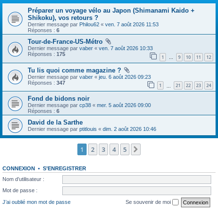
Préparer un voyage vélo au Japon (Shimanami Kaido +
Shikoku), vos retours ?
Dernier message par
Philou62
«
ven. 7 août 2026 11:53
Réponses :
6
Tour-de-France-US-Métro
Dernier message par
vaber
«
ven. 7 août 2026 10:33
Réponses :
175
1
9
10
11
12
…
Tu lis quoi comme magazine ?
Dernier message par
vaber
«
jeu. 6 août 2026 09:23
Réponses :
347
1
21
22
23
24
…
Fond de bidons noir
Dernier message par
cp38
«
mer. 5 août 2026 09:00
Réponses :
6
David de la Sarthe
Dernier message par
ptitlouis
«
dim. 2 août 2026 10:46
1
2
3
4
5
Suivante
CONNEXION
•
S’ENREGISTRER
Nom d’utilisateur :
Mot de passe :
J’ai oublié mon mot de passe
Se souvenir de moi