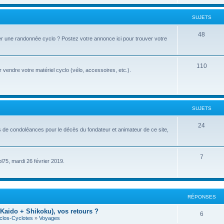
u
t
j
SUJETS
s
e
S
48
r une randonnée cyclo ? Postez votre annonce ici pour trouver votre
t
u
s
j
S
110
vendre votre matériel cyclo (vélo, accessoires, etc.).
e
u
t
j
s
e
SUJETS
t
S
24
s de condoléances pour le décès du fondateur et animateur de ce site,
s
u
j
S
7
pl75, mardi 26 février 2019.
e
u
t
j
s
e
RÉPONSES
t
Kaido + Shikoku), vos retours ?
R
6
clos-Cyclotes
»
Voyages
s