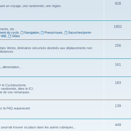
S
928
j
nt un voyage, une randonnée, une région.
s
u
e
j
t
e
S
1802
s
ments, etc.
ment du cyclo
,
Navigation
,
Pneus/roues
,
Sacoches/porte-
t
u
VAE
,
Vélos
s
j
S
256
oies Vertes, itinéraires sécurisés destinés aux déplacements non
e
distances.
u
t
j
S
s
161
 alimentation...
e
u
t
j
S
183
s
r le Cyclotourisme.
e
 randonnée, dites le ICI.
u
pte de vos remarques.
t
j
s
e
S
139
ez la FAQ auparavant.
t
u
s
j
S
449
e pourrait trouver sa place dans les autres rubriques...
e