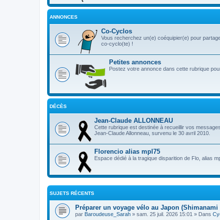
ANNONCES
Co-Cyclos
Vous recherchez un(e) coéquipier(e) pour partage
co-cyclo(te) !
Petites annonces
Postez votre annonce dans cette rubrique pour 
DÉCÈS
Jean-Claude ALLONNEAU
Cette rubrique est destinée à recueillir vos message
Jean-Claude Allonneau, survenu le 30 avril 2010.
Florencio alias mpl75
Espace dédié à la tragique disparition de Flo, alias m
SUJETS RÉCENTS
Préparer un voyage vélo au Japon (Shimanami 
par
Baroudeuse_Sarah
» sam. 25 juil. 2026 15:01 » Dans
Cy