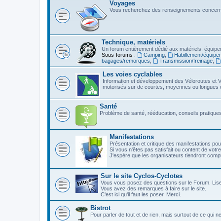
Voyages
Vous recherchez des renseignements concerna
Technique, matériels
Un forum entièrement dédié aux matériels, équipe
Sous-forums :
Camping
,
Habillement/équipe
bagages/remorques
,
Transmission/freinage
,
Les voies cyclables
Information et développement des Véloroutes et V
motorisés sur de courtes, moyennes ou longues 
Santé
Problème de santé, rééducation, conseils pratiques,
Manifestations
Présentation et critique des manifestations pou
Si vous n'êtes pas satisfait ou content de votre
J'espère que les organisateurs tiendront com
Sur le site Cyclos-Cyclotes
Vous vous posez des questions sur le Forum. Lis
Vous avez des remarques à faire sur le site.
C'est ici qu'il faut les poser. Merci.
Bistrot
Pour parler de tout et de rien, mais surtout de ce qui n