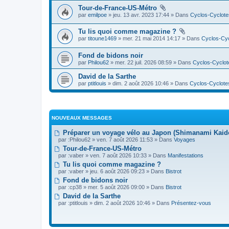
Tour-de-France-US-Métro
par
emilpoe
» jeu. 13 avr. 2023 17:44 » Dans
Cyclos-Cyclote
Tu lis quoi comme magazine ?
par
titoune1469
» mer. 21 mai 2014 14:17 » Dans
Cyclos-Cyc
Fond de bidons noir
par
Philou62
» mer. 22 juil. 2026 08:59 » Dans
Cyclos-Cyclot
David de la Sarthe
par
ptitlouis
» dim. 2 août 2026 10:46 » Dans
Cyclos-Cyclote
NOUVEAUX MESSAGES
Préparer un voyage vélo au Japon (Shimanami Kai
par :
Philou62
» ven. 7 août 2026 11:53 » Dans
Voyages
Tour-de-France-US-Métro
par :
vaber
» ven. 7 août 2026 10:33 » Dans
Manifestations
Tu lis quoi comme magazine ?
par :
vaber
» jeu. 6 août 2026 09:23 » Dans
Bistrot
Fond de bidons noir
par :
cp38
» mer. 5 août 2026 09:00 » Dans
Bistrot
David de la Sarthe
par :
ptitlouis
» dim. 2 août 2026 10:46 » Dans
Présentez-vous