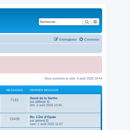
Rechercher
Recherche avancé
S’enregistrer
Connexion
Nous sommes le sam. 8 août 2026 19:44
MESSAGES
DERNIER MESSAGE
D
David de la Sarthe
M
7182
e
V
par
ptitlouis
r
o
dim. 2 août 2026 10:46
e
n
i
i
r
s
e
l
D
Re: Côte d'Opale
M
19436
r
e
e
V
par
genvel
s
m
d
r
o
sam. 1 août 2026 11:07
e
e
e
n
i
s
r
a