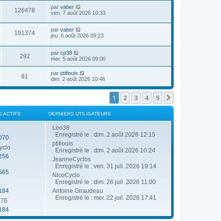
g
e
u
n
a
D
e
par
vaber
r
V
126478
e
i
g
e
ven. 7 août 2026 10:33
m
e
e
e
r
e
r
u
s
n
s
s
m
D
par
vaber
i
s
V
191374
e
e
e
jeu. 6 août 2026 09:23
e
a
s
r
r
g
u
s
n
s
m
e
a
D
par
cp38
i
e
V
292
g
e
e
mer. 5 août 2026 09:00
e
s
e
r
r
s
u
n
s
m
a
D
par
ptitlouis
V
81
i
e
g
e
dim. 2 août 2026 10:46
e
e
s
e
r
r
u
s
n
s
m
a
i
1
2
3
4
5
Suivante
e
g
e
e
s
e
r
s
s
m
S ACTIFS
DERNIERS UTILISATEURS
a
e
g
s
Leo38
e
s
Enregistré le : dim. 2 août 2026 12:15
070
a
ptitlouis
g
yclo
e
Enregistré le : dim. 2 août 2026 10:24
256
JeanneCyclos
Enregistré le : ven. 31 juil. 2026 19:14
565
NicoCyclo
Enregistré le : dim. 26 juil. 2026 11:00
184
Antoine Giraudeau
Enregistré le : mer. 22 juil. 2026 17:41
o76
184