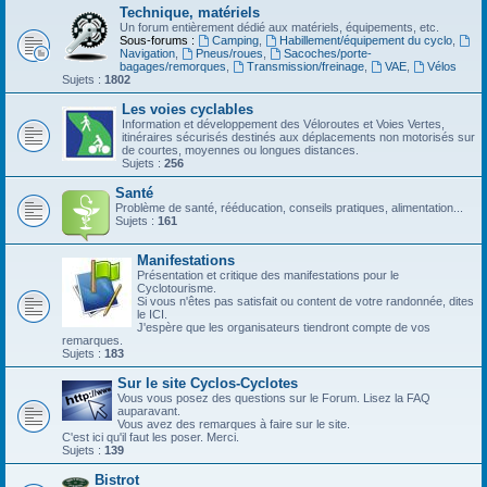
Technique, matériels
Un forum entièrement dédié aux matériels, équipements, etc.
Sous-forums :
Camping
,
Habillement/équipement du cyclo
,
Navigation
,
Pneus/roues
,
Sacoches/porte-
bagages/remorques
,
Transmission/freinage
,
VAE
,
Vélos
Sujets :
1802
Les voies cyclables
Information et développement des Véloroutes et Voies Vertes,
itinéraires sécurisés destinés aux déplacements non motorisés sur
de courtes, moyennes ou longues distances.
Sujets :
256
Santé
Problème de santé, rééducation, conseils pratiques, alimentation...
Sujets :
161
Manifestations
Présentation et critique des manifestations pour le
Cyclotourisme.
Si vous n'êtes pas satisfait ou content de votre randonnée, dites
le ICI.
J'espère que les organisateurs tiendront compte de vos
remarques.
Sujets :
183
Sur le site Cyclos-Cyclotes
Vous vous posez des questions sur le Forum. Lisez la FAQ
auparavant.
Vous avez des remarques à faire sur le site.
C'est ici qu'il faut les poser. Merci.
Sujets :
139
Bistrot