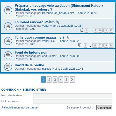
Préparer un voyage vélo au Japon (Shimanami Kaido +
Shikoku), vos retours ?
Dernier message par
Baroudeuse_Sarah
«
dim. 9 août 2026 02:40
Réponses :
7
Tour-de-France-US-Métro
Dernier message par
vaber
«
ven. 7 août 2026 10:33
Réponses :
175
1
9
10
11
12
…
Tu lis quoi comme magazine ?
Dernier message par
vaber
«
jeu. 6 août 2026 09:23
Réponses :
347
1
21
22
23
24
…
Fond de bidons noir
Dernier message par
cp38
«
mer. 5 août 2026 09:00
Réponses :
6
David de la Sarthe
Dernier message par
ptitlouis
«
dim. 2 août 2026 10:46
1
2
3
4
5
Suivante
CONNEXION
•
S’ENREGISTRER
Nom d’utilisateur :
Mot de passe :
J’ai oublié mon mot de passe
Se souvenir de moi