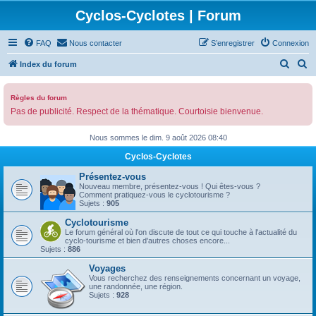
Cyclos-Cyclotes | Forum
FAQ
Nous contacter
S’enregistrer
Connexion
R
R
Index du forum
e
e
c
c
Règles du forum
Pas de publicité. Respect de la thématique. Courtoisie bienvenue.
h
h
e
e
Nous sommes le dim. 9 août 2026 08:40
r
r
Cyclos-Cyclotes
c
c
Présentez-vous
h
h
Nouveau membre, présentez-vous ! Qui êtes-vous ?
Comment pratiquez-vous le cyclotourisme ?
e
e
Sujets :
905
r
r
Cyclotourisme
Le forum général où l'on discute de tout ce qui touche à l'actualité du
cyclo-tourisme et bien d'autres choses encore...
Sujets :
886
Voyages
Vous recherchez des renseignements concernant un voyage,
une randonnée, une région.
Sujets :
928