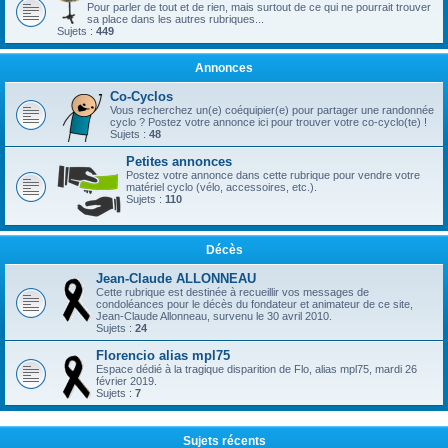
Pour parler de tout et de rien, mais surtout de ce qui ne pourrait trouver
sa place dans les autres rubriques...
Sujets :
449
Annonces
Co-Cyclos
Vous recherchez un(e) coéquipier(e) pour partager une randonnée
cyclo ? Postez votre annonce ici pour trouver votre co-cyclo(te) !
Sujets :
48
Petites annonces
Postez votre annonce dans cette rubrique pour vendre votre
matériel cyclo (vélo, accessoires, etc.).
Sujets :
110
Décès
Jean-Claude ALLONNEAU
Cette rubrique est destinée à recueillir vos messages de
condoléances pour le décès du fondateur et animateur de ce site,
Jean-Claude Allonneau, survenu le 30 avril 2010.
Sujets :
24
Florencio alias mpl75
Espace dédié à la tragique disparition de Flo, alias mpl75, mardi 26
février 2019.
Sujets :
7
Sujets récents