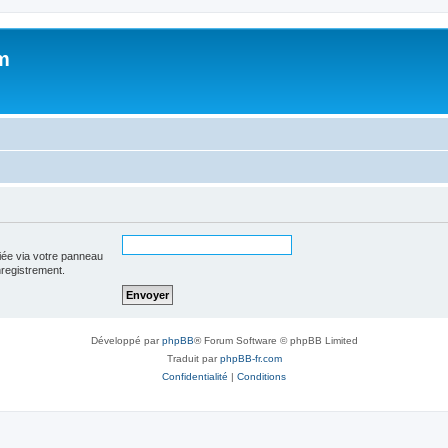
m
iée via votre panneau
enregistrement.
Développé par
phpBB
® Forum Software © phpBB Limited
Traduit par
phpBB-fr.com
Confidentialité
|
Conditions