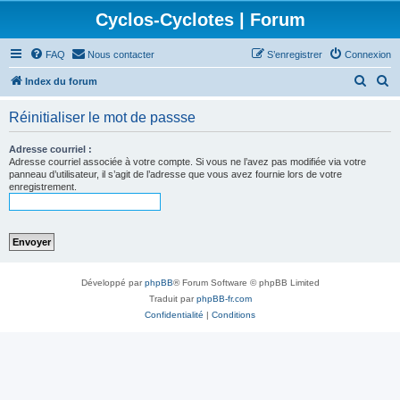
Cyclos-Cyclotes | Forum
FAQ
Nous contacter
S’enregistrer
Connexion
R
R
Index du forum
e
e
Réinitialiser le mot de passse
c
c
h
h
Adresse courriel :
Adresse courriel associée à votre compte. Si vous ne l’avez pas modifiée via votre
e
e
panneau d’utilisateur, il s’agit de l’adresse que vous avez fournie lors de votre
enregistrement.
r
r
c
c
h
h
e
e
r
r
Développé par
phpBB
® Forum Software © phpBB Limited
Traduit par
phpBB-fr.com
Confidentialité
|
Conditions