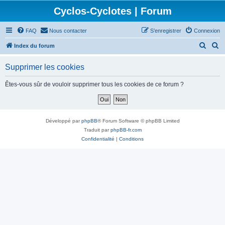
Cyclos-Cyclotes | Forum
FAQ
Nous contacter
S’enregistrer
Connexion
R
R
Index du forum
e
e
Supprimer les cookies
c
c
h
h
Êtes-vous sûr de vouloir supprimer tous les cookies de ce forum ?
e
e
r
r
c
c
Développé par
phpBB
® Forum Software © phpBB Limited
h
h
Traduit par
phpBB-fr.com
Confidentialité
|
Conditions
e
e
r
r