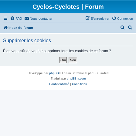
Cyclos-Cyclotes | Forum
FAQ
Nous contacter
S’enregistrer
Connexion
R
R
Index du forum
e
e
Supprimer les cookies
c
c
h
h
Êtes-vous sûr de vouloir supprimer tous les cookies de ce forum ?
e
e
r
r
c
c
Développé par
phpBB
® Forum Software © phpBB Limited
h
h
Traduit par
phpBB-fr.com
Confidentialité
|
Conditions
e
e
r
r