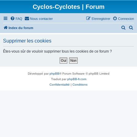
Cyclos-Cyclotes | Forum
FAQ
Nous contacter
S’enregistrer
Connexion
R
R
Index du forum
e
e
Supprimer les cookies
c
c
h
h
Êtes-vous sûr de vouloir supprimer tous les cookies de ce forum ?
e
e
r
r
c
c
Développé par
phpBB
® Forum Software © phpBB Limited
h
h
Traduit par
phpBB-fr.com
Confidentialité
|
Conditions
e
e
r
r