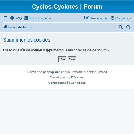
Cyclos-Cyclotes | Forum
FAQ
Nous contacter
S’enregistrer
Connexion
R
R
Index du forum
e
e
Supprimer les cookies
c
c
h
h
Êtes-vous sûr de vouloir supprimer tous les cookies de ce forum ?
e
e
r
r
c
c
Développé par
phpBB
® Forum Software © phpBB Limited
h
h
Traduit par
phpBB-fr.com
Confidentialité
|
Conditions
e
e
r
r