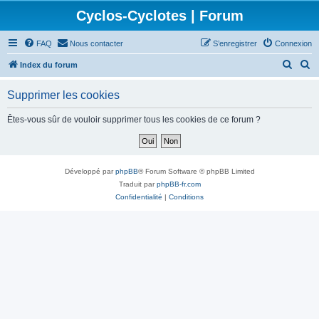
Cyclos-Cyclotes | Forum
FAQ
Nous contacter
S’enregistrer
Connexion
R
R
Index du forum
e
e
Supprimer les cookies
c
c
h
h
Êtes-vous sûr de vouloir supprimer tous les cookies de ce forum ?
e
e
r
r
c
c
Développé par
phpBB
® Forum Software © phpBB Limited
h
h
Traduit par
phpBB-fr.com
Confidentialité
|
Conditions
e
e
r
r