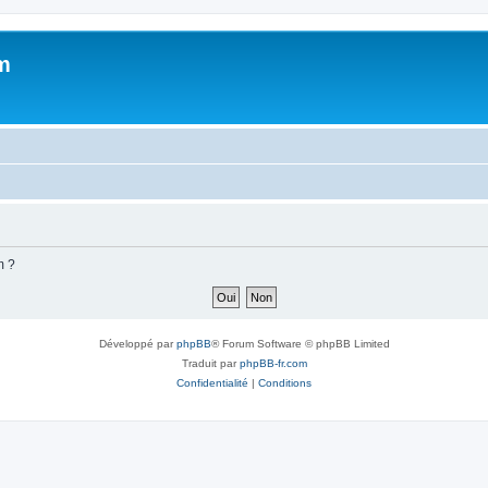
m
m ?
Développé par
phpBB
® Forum Software © phpBB Limited
Traduit par
phpBB-fr.com
Confidentialité
|
Conditions