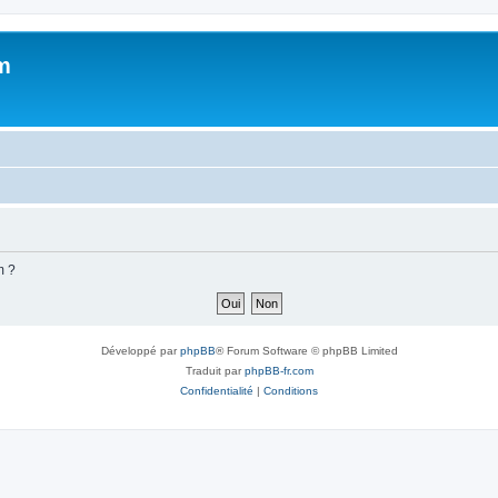
m
m ?
Développé par
phpBB
® Forum Software © phpBB Limited
Traduit par
phpBB-fr.com
Confidentialité
|
Conditions