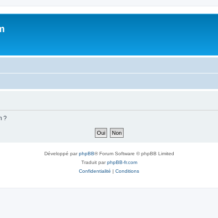
m
m ?
Développé par
phpBB
® Forum Software © phpBB Limited
Traduit par
phpBB-fr.com
Confidentialité
|
Conditions