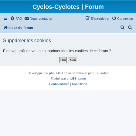
Cyclos-Cyclotes | Forum
FAQ
Nous contacter
S’enregistrer
Connexion
R
R
Index du forum
e
e
Supprimer les cookies
c
c
h
h
Êtes-vous sûr de vouloir supprimer tous les cookies de ce forum ?
e
e
r
r
c
c
Développé par
phpBB
® Forum Software © phpBB Limited
h
h
Traduit par
phpBB-fr.com
Confidentialité
|
Conditions
e
e
r
r