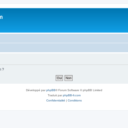
m
m ?
Développé par
phpBB
® Forum Software © phpBB Limited
Traduit par
phpBB-fr.com
Confidentialité
|
Conditions