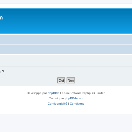
m
m ?
Développé par
phpBB
® Forum Software © phpBB Limited
Traduit par
phpBB-fr.com
Confidentialité
|
Conditions