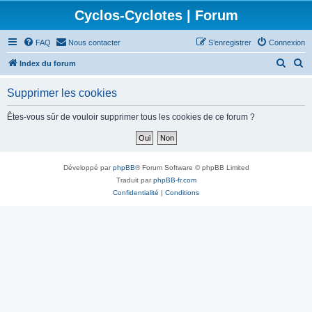
Cyclos-Cyclotes | Forum
FAQ
Nous contacter
S’enregistrer
Connexion
R
R
Index du forum
e
e
Supprimer les cookies
c
c
h
h
Êtes-vous sûr de vouloir supprimer tous les cookies de ce forum ?
e
e
r
r
c
c
Développé par
phpBB
® Forum Software © phpBB Limited
h
h
Traduit par
phpBB-fr.com
Confidentialité
|
Conditions
e
e
r
r