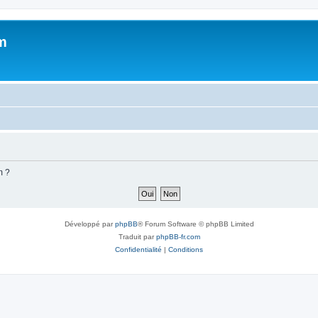
m
m ?
Développé par
phpBB
® Forum Software © phpBB Limited
Traduit par
phpBB-fr.com
Confidentialité
|
Conditions