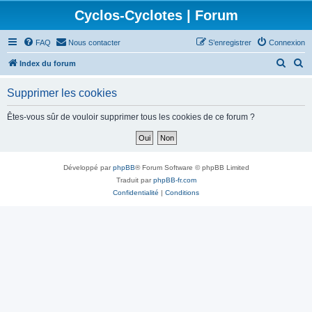
Cyclos-Cyclotes | Forum
FAQ
Nous contacter
S’enregistrer
Connexion
R
R
Index du forum
e
e
Supprimer les cookies
c
c
h
h
Êtes-vous sûr de vouloir supprimer tous les cookies de ce forum ?
e
e
r
r
c
c
Développé par
phpBB
® Forum Software © phpBB Limited
h
h
Traduit par
phpBB-fr.com
Confidentialité
|
Conditions
e
e
r
r