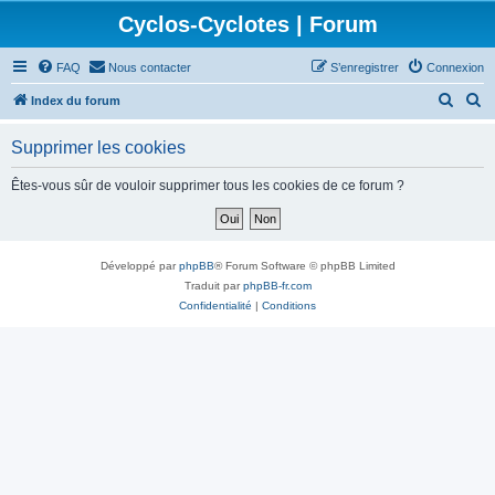
Cyclos-Cyclotes | Forum
FAQ
Nous contacter
S’enregistrer
Connexion
R
R
Index du forum
e
e
Supprimer les cookies
c
c
h
h
Êtes-vous sûr de vouloir supprimer tous les cookies de ce forum ?
e
e
r
r
c
c
Développé par
phpBB
® Forum Software © phpBB Limited
h
h
Traduit par
phpBB-fr.com
Confidentialité
|
Conditions
e
e
r
r