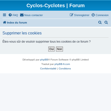
Cyclos-Cyclotes | Forum
FAQ
Nous contacter
S’enregistrer
Connexion
R
R
Index du forum
e
e
Supprimer les cookies
c
c
h
h
Êtes-vous sûr de vouloir supprimer tous les cookies de ce forum ?
e
e
r
r
c
c
Développé par
phpBB
® Forum Software © phpBB Limited
h
h
Traduit par
phpBB-fr.com
Confidentialité
|
Conditions
e
e
r
r