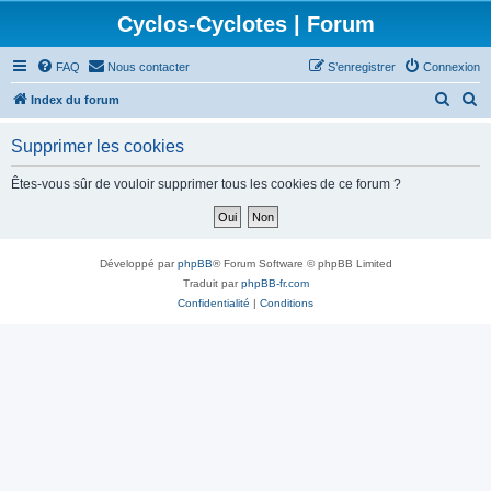
Cyclos-Cyclotes | Forum
FAQ
Nous contacter
S’enregistrer
Connexion
R
R
Index du forum
e
e
Supprimer les cookies
c
c
h
h
Êtes-vous sûr de vouloir supprimer tous les cookies de ce forum ?
e
e
r
r
c
c
Développé par
phpBB
® Forum Software © phpBB Limited
h
h
Traduit par
phpBB-fr.com
Confidentialité
|
Conditions
e
e
r
r