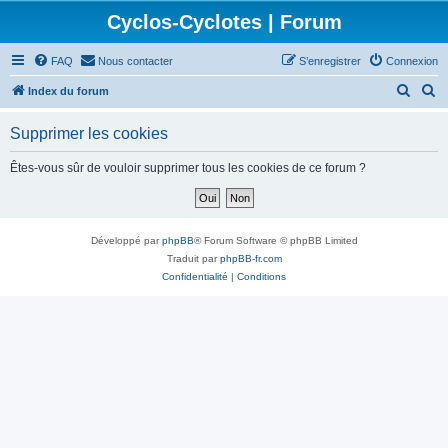
Cyclos-Cyclotes | Forum
FAQ
Nous contacter
S’enregistrer
Connexion
R
R
Index du forum
e
e
Supprimer les cookies
c
c
h
h
Êtes-vous sûr de vouloir supprimer tous les cookies de ce forum ?
e
e
r
r
c
c
Développé par
phpBB
® Forum Software © phpBB Limited
h
h
Traduit par
phpBB-fr.com
Confidentialité
|
Conditions
e
e
r
r