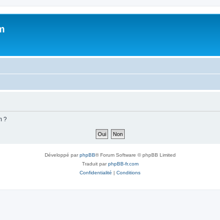
m
m ?
Développé par
phpBB
® Forum Software © phpBB Limited
Traduit par
phpBB-fr.com
Confidentialité
|
Conditions