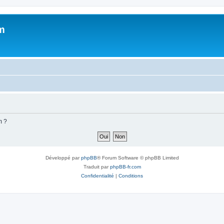
m
m ?
Développé par
phpBB
® Forum Software © phpBB Limited
Traduit par
phpBB-fr.com
Confidentialité
|
Conditions