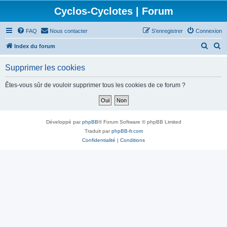
Cyclos-Cyclotes | Forum
FAQ
Nous contacter
S’enregistrer
Connexion
R
R
Index du forum
e
e
Supprimer les cookies
c
c
h
h
Êtes-vous sûr de vouloir supprimer tous les cookies de ce forum ?
e
e
r
r
c
c
Développé par
phpBB
® Forum Software © phpBB Limited
h
h
Traduit par
phpBB-fr.com
Confidentialité
|
Conditions
e
e
r
r