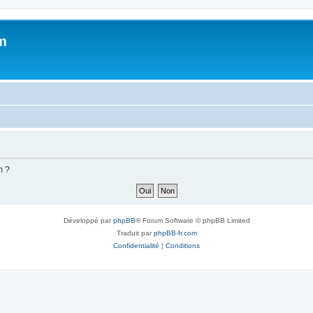
m
m ?
Développé par
phpBB
® Forum Software © phpBB Limited
Traduit par
phpBB-fr.com
Confidentialité
|
Conditions