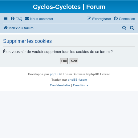
Cyclos-Cyclotes | Forum
FAQ
Nous contacter
S’enregistrer
Connexion
R
R
Index du forum
e
e
Supprimer les cookies
c
c
h
h
Êtes-vous sûr de vouloir supprimer tous les cookies de ce forum ?
e
e
r
r
c
c
Développé par
phpBB
® Forum Software © phpBB Limited
h
h
Traduit par
phpBB-fr.com
Confidentialité
|
Conditions
e
e
r
r