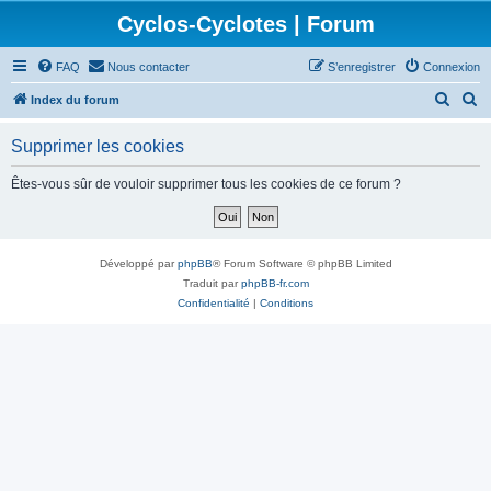
Cyclos-Cyclotes | Forum
FAQ
Nous contacter
S’enregistrer
Connexion
R
R
Index du forum
e
e
Supprimer les cookies
c
c
h
h
Êtes-vous sûr de vouloir supprimer tous les cookies de ce forum ?
e
e
r
r
c
c
Développé par
phpBB
® Forum Software © phpBB Limited
h
h
Traduit par
phpBB-fr.com
Confidentialité
|
Conditions
e
e
r
r