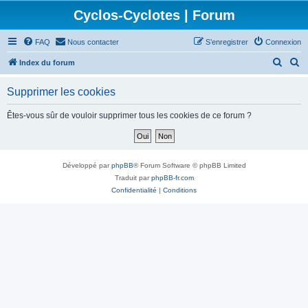
Cyclos-Cyclotes | Forum
FAQ
Nous contacter
S’enregistrer
Connexion
R
R
Index du forum
e
e
Supprimer les cookies
c
c
h
h
Êtes-vous sûr de vouloir supprimer tous les cookies de ce forum ?
e
e
r
r
c
c
Développé par
phpBB
® Forum Software © phpBB Limited
h
h
Traduit par
phpBB-fr.com
Confidentialité
|
Conditions
e
e
r
r