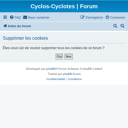
Cyclos-Cyclotes | Forum
FAQ
Nous contacter
S’enregistrer
Connexion
R
R
Index du forum
e
e
Supprimer les cookies
c
c
h
h
Êtes-vous sûr de vouloir supprimer tous les cookies de ce forum ?
e
e
r
r
c
c
Développé par
phpBB
® Forum Software © phpBB Limited
h
h
Traduit par
phpBB-fr.com
Confidentialité
|
Conditions
e
e
r
r