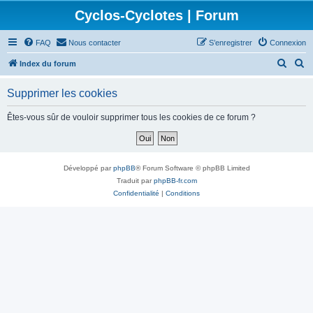
Cyclos-Cyclotes | Forum
FAQ
Nous contacter
S’enregistrer
Connexion
R
R
Index du forum
e
e
Supprimer les cookies
c
c
h
h
Êtes-vous sûr de vouloir supprimer tous les cookies de ce forum ?
e
e
r
r
c
c
Développé par
phpBB
® Forum Software © phpBB Limited
h
h
Traduit par
phpBB-fr.com
Confidentialité
|
Conditions
e
e
r
r