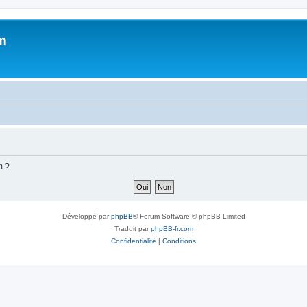
m
m ?
Développé par
phpBB
® Forum Software © phpBB Limited
Traduit par
phpBB-fr.com
Confidentialité
|
Conditions