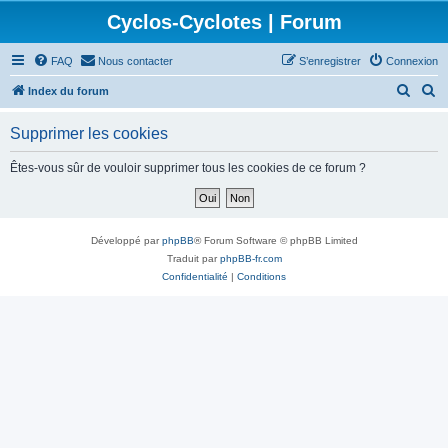
Cyclos-Cyclotes | Forum
FAQ
Nous contacter
S’enregistrer
Connexion
R
R
Index du forum
e
e
Supprimer les cookies
c
c
h
h
Êtes-vous sûr de vouloir supprimer tous les cookies de ce forum ?
e
e
r
r
c
c
Développé par
phpBB
® Forum Software © phpBB Limited
h
h
Traduit par
phpBB-fr.com
Confidentialité
|
Conditions
e
e
r
r